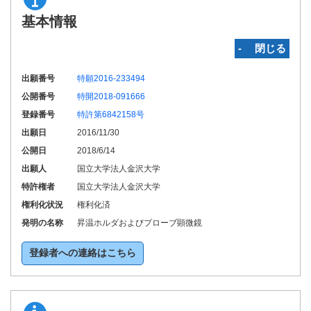
基本情報
‐ 閉じる
出願番号
特願2016-233494
公開番号
特開2018-091666
登録番号
特許第6842158号
出願日
2016/11/30
公開日
2018/6/14
出願人
国立大学法人金沢大学
特許権者
国立大学法人金沢大学
権利化状況
権利化済
発明の名称
昇温ホルダおよびプローブ顕微鏡
登録者への連絡はこちら