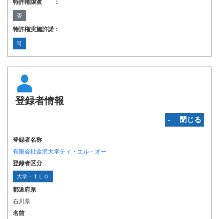
特許権譲渡 ：
否
特許権実施許諾：
可
登録者情報
‐ 閉じる
登録者名称
有限会社金沢大学ティ・エル・オー
登録者区分
大学・ＴＬＯ
都道府県
石川県
名前