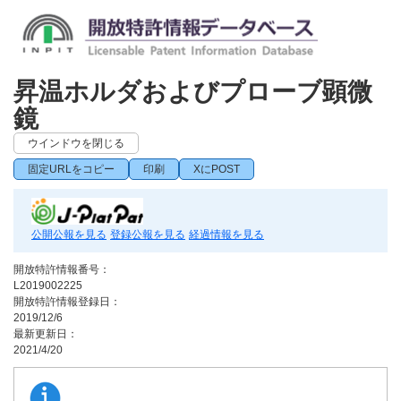
昇温ホルダおよびプローブ顕微
鏡
ウインドウを閉じる
固定URLをコピー
印刷
XにPOST
公開公報を見る
登録公報を見る
経過情報を見る
開放特許情報番号：
L2019002225
開放特許情報登録日：
2019/12/6
最新更新日：
2021/4/20