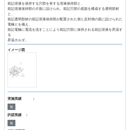
前記溶液を保持する穴部を有する溶液保持部と、
前記溶液保持部の片面に設けられ、前記穴部の底面を構成する透明部材
と、
前記透明部材の前記溶液保持部が配置された側と反対側の面に設けられた
電極とを備え、
前記電極に電流を流すことにより前記穴部に保持される前記溶液を昇温す
る
昇温ホルダ。
イメージ図
実施実績 ：
無
許諾実績 ：
無