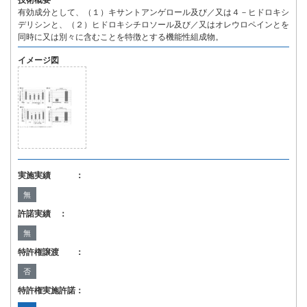
技術概要
有効成分として、（１）キサントアンゲロール及び／又は４－ヒドロキシ
デリシンと、（２）ヒドロキシチロソール及び／又はオレウロペインとを
同時に又は別々に含むことを特徴とする機能性組成物。
イメージ図
実施実績 ：
無
許諾実績 ：
無
特許権譲渡 ：
否
特許権実施許諾：