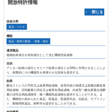
開放特許情報
‐ 閉じる
技術分野
食品・バイオ
機能
食品・飲料の製造
検査・検出
適用製品
植物由来成分を有効成分として含む機能性組成物
目的
アシタバ由来の成分とオリーブ由来の成分とを同時に作用させることによ
り、相乗的にその機能性を発揮させる技術を提供する。
効果
酸化ストレスの予防又は改善用組成物、血管内皮の保護又は損傷治癒促進
用組成物、活性酸素の消去又は無害化用組成物、内皮型一酸化窒素合成酵
素の活性化用組成物等、種々機能性組成物を提供することができる。ま
た、機能性の高められた食品、医薬品、医薬部外品、化粧品、サプリメン
ト、動物用医薬品、飼料等を提供することができる。