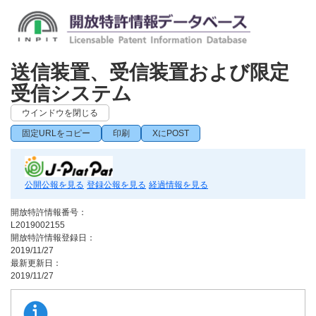
送信装置、受信装置および限定
受信システム
ウインドウを閉じる
固定URLをコピー
印刷
XにPOST
公開公報を見る
登録公報を見る
経過情報を見る
開放特許情報番号：
L2019002155
開放特許情報登録日：
2019/11/27
最新更新日：
2019/11/27