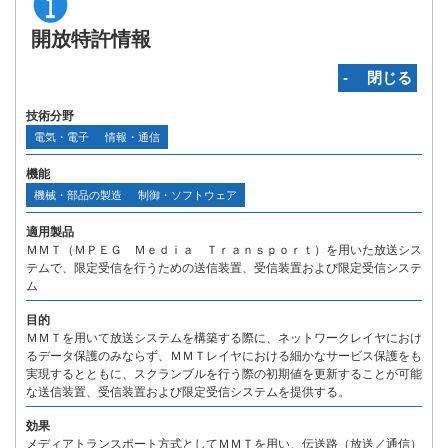
開放特許情報
‐ 閉じる
技術分野
電気・電子
情報・通信
機能
機械・部品の製造
制御・ソフトウェア
適用製品
ＭＭＴ（ＭＰＥＧ Ｍｅｄｉａ Ｔｒａｎｓｐｏｒｔ）を用いた放送シス
テムで、限定受信を行うための送信装置、受信装置および限定受信システ
ム
目的
ＭＭＴを用いて放送システムを構築する際に、ネットワークレイヤにおけ
るデータ保護のみならず、ＭＭＴレイヤにおける細かなサービス保護をも
実現するとともに、スクランブルを行う際の初期値を更新することが可能
な送信装置、受信装置および限定受信システムを提供する。
効果
メディアトランスポート方式としてＭＭＴを用い、伝送路（放送／通信）