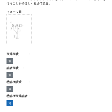
行うことを特徴とする送信装置。
イメージ図
実施実績 ：
無
許諾実績 ：
無
特許権譲渡 ：
否
特許権実施許諾：
可