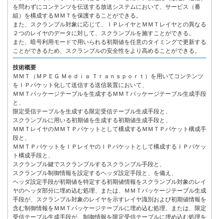
を問わずにコンテンツを伝送する放送システムにおいて、サービス（番
組）を構成するＭＭＴを保護することができる。
また、スクランブル対象に応じて、ＩＰレイヤとＭＭＴレイヤとの異なる
２つのレイヤのデータに対して、スクランブルを施すことができる。
また、暗号利用モードで用いられる初期値を任意のタイミングで更新する
ことができるため、スクランブルの安全性をより高めることができる。
技術概要
ＭＭＴ（ＭＰＥＧ Ｍｅｄｉａ Ｔｒａｎｓｐｏｒｔ）を用いてコンテンツ
をＩＰパケット化して送信する送信装置において、
ＭＭＴパッケージテーブルを生成するＭＭＴパッケージテーブル生成手段
と、
限定受信テーブルを生成する限定受信テーブル生成手段と、
スクランブルに用いる初期値を生成する初期値生成手段と、
ＭＭＴレイヤのＭＭＴＰパケットとして構成するＭＭＴＰパケット構成手
段と、
ＭＭＴＰパケットをＩＰレイヤのＩＰパケットとして構成するＩＰパケッ
ト構成手段と、
スクランブル鍵でスクランブルするスクランブル手段と、
スクランブル制御情報を設定するヘッダ設定手段と、を備え、
ヘッダ設定手段が初期値を特定する初期値情報をスクランブル対象のレイ
ヤのヘッダ部分に埋め込む処理、または、ＭＭＴパッケージテーブル生成
手段が、スクランブル対象のレイヤを示すレイヤ識別および初期値情報を
含む制御情報をＭＭＴパッケージテーブルに埋め込む処理、または、限定
受信テーブル生成手段が、制御情報を限定受信テーブルに埋め込む処理を