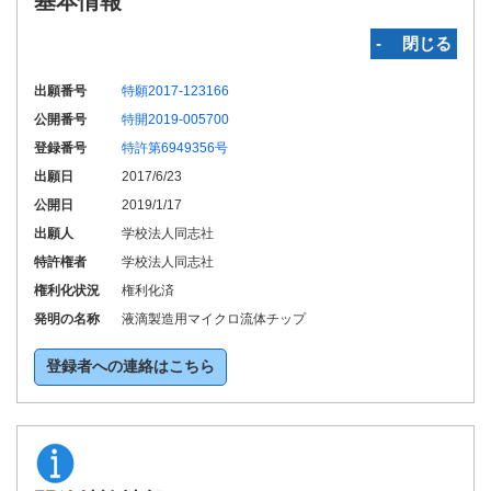
基本情報
‐ 閉じる
出願番号
特願2017-123166
公開番号
特開2019-005700
登録番号
特許第6949356号
出願日
2017/6/23
公開日
2019/1/17
出願人
学校法人同志社
特許権者
学校法人同志社
権利化状況
権利化済
発明の名称
液滴製造用マイクロ流体チップ
登録者への連絡はこちら