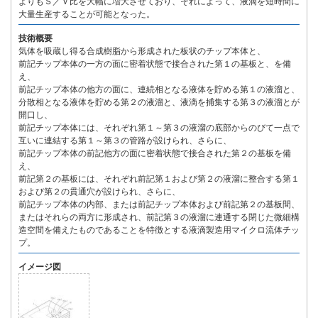
よりもＳ／Ｖ比を大幅に増大させており、それによって、液滴を短時間に
大量生産することが可能となった。
技術概要
気体を吸蔵し得る合成樹脂から形成された板状のチップ本体と、
前記チップ本体の一方の面に密着状態で接合された第１の基板と、を備
え、
前記チップ本体の他方の面に、連続相となる液体を貯める第１の液溜と、
分散相となる液体を貯める第２の液溜と、液滴を捕集する第３の液溜とが
開口し、
前記チップ本体には、それぞれ第１～第３の液溜の底部からのびて一点で
互いに連結する第１～第３の管路が設けられ、さらに、
前記チップ本体の前記他方の面に密着状態で接合された第２の基板を備
え、
前記第２の基板には、それぞれ前記第１および第２の液溜に整合する第１
および第２の貫通穴が設けられ、さらに、
前記チップ本体の内部、または前記チップ本体および前記第２の基板間、
またはそれらの両方に形成され、前記第３の液溜に連通する閉じた微細構
造空間を備えたものであることを特徴とする液滴製造用マイクロ流体チッ
プ。
イメージ図