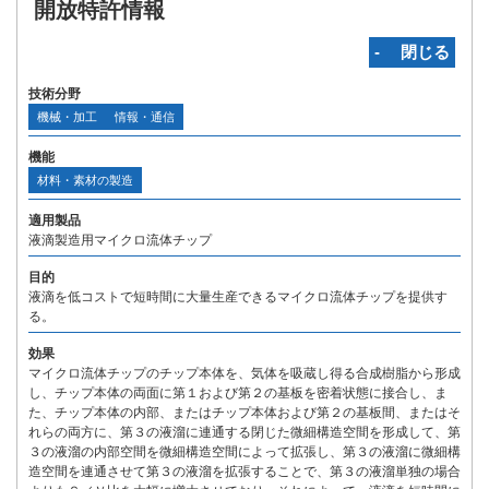
開放特許情報
‐ 閉じる
技術分野
機械・加工
情報・通信
機能
材料・素材の製造
適用製品
液滴製造用マイクロ流体チップ
目的
液滴を低コストで短時間に大量生産できるマイクロ流体チップを提供す
る。
効果
マイクロ流体チップのチップ本体を、気体を吸蔵し得る合成樹脂から形成
し、チップ本体の両面に第１および第２の基板を密着状態に接合し、ま
た、チップ本体の内部、またはチップ本体および第２の基板間、またはそ
れらの両方に、第３の液溜に連通する閉じた微細構造空間を形成して、第
３の液溜の内部空間を微細構造空間によって拡張し、第３の液溜に微細構
造空間を連通させて第３の液溜を拡張することで、第３の液溜単独の場合