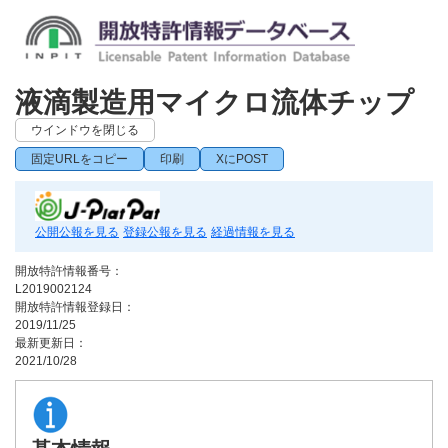
液滴製造用マイクロ流体チップ
ウインドウを閉じる
固定URLをコピー
印刷
XにPOST
公開公報を見る
登録公報を見る
経過情報を見る
開放特許情報番号：
L2019002124
開放特許情報登録日：
2019/11/25
最新更新日：
2021/10/28