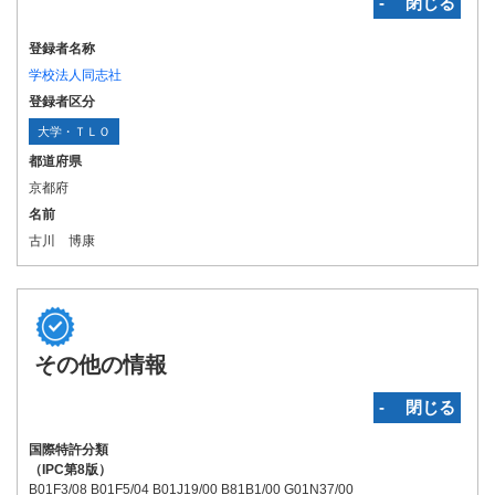
‐ 閉じる
登録者名称
学校法人同志社
登録者区分
大学・ＴＬＯ
都道府県
京都府
名前
古川 博康
その他の情報
‐ 閉じる
国際特許分類
（IPC第8版）
B01F3/08 B01F5/04 B01J19/00 B81B1/00 G01N37/00