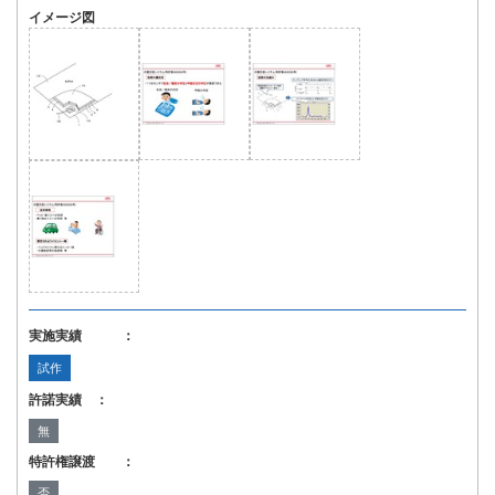
イメージ図
実施実績 ：
試作
許諾実績 ：
無
特許権譲渡 ：
否