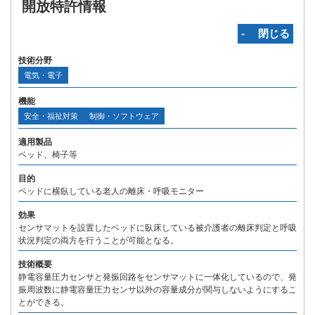
開放特許情報
‐ 閉じる
技術分野
電気・電子
機能
安全・福祉対策
制御・ソフトウェア
適用製品
ベッド、椅子等
目的
ベッドに横臥している老人の離床・呼吸モニター
効果
センサマットを設置したベッドに臥床している被介護者の離床判定と呼吸
状況判定の両方を行うことが可能となる。
技術概要
静電容量圧力センサと発振回路をセンサマットに一体化しているので、発
振周波数に静電容量圧力センサ以外の容量成分が関与しないようにするこ
とができる。