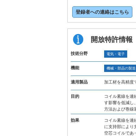
登録者への連絡はこちら
開放特許情報
技術分野
電気・電子
機能
機械・部品の製造
適用製品
加工材を高精度
目的
コイル素線を連
す影響を低減し
方法および巻線
効果
コイル素線を連
に支持部により
空芯コイルであ