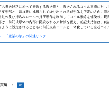
定の搬送経路に沿って搬送する搬送部と、搬送されるコイル素線に対し
る変形部と、螺旋状に成形されて繰り出される成形体を所定の方向に導
送動作及び押込みロールの押圧動作を制御してコイル素線を螺旋状に周
部は、前記成形体の内部に配設される支持軸を備え、前記支持軸は、前
うように設定されるとともに前記支点ロールと一体化している空芯コイ
ト 「産業の芽」の関連リンク
諾実績 ：
有