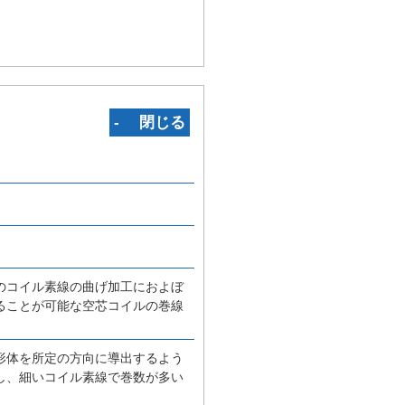
‐ 閉じる
のコイル素線の曲げ加工におよぼ
ることが可能な空芯コイルの巻線
形体を所定の方向に導出するよう
し、細いコイル素線で巻数が多い