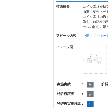
技術概要
コイル素線を所
曲率に変形させ
コイル素線の搬
備え、前記支持
ールの軸心に沿
アピール内容
中部イノベネッ
イメージ図
実施実績 ：
許
無
特許権譲渡 ：
否
特許権実施許諾：
可