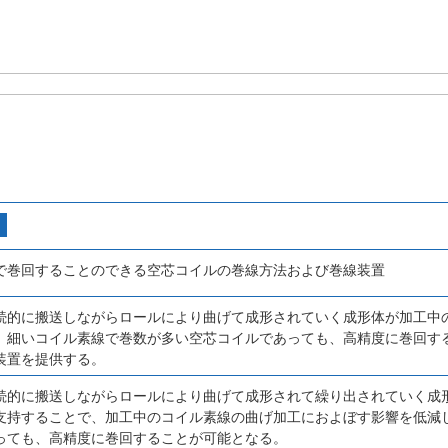
で巻回することのできる空芯コイルの巻線方法および巻線装置
続的に搬送しながらロールにより曲げて成形されていく成形体が加工中
、細いコイル素線で巻数が多い空芯コイルであっても、高精度に巻回す
装置を提供する。
続的に搬送しながらロールにより曲げて成形されて繰り出されていく成
支持することで、加工中のコイル素線の曲げ加工におよぼす影響を低減
っても、高精度に巻回することが可能となる。