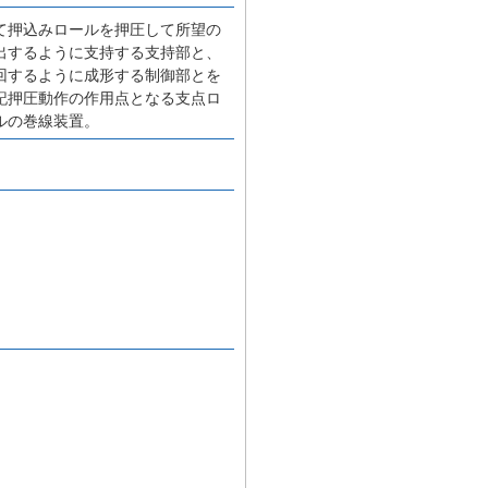
て押込みロールを押圧して所望の
出するように支持する支持部と、
回するように成形する制御部とを
記押圧動作の作用点となる支点ロ
ルの巻線装置。