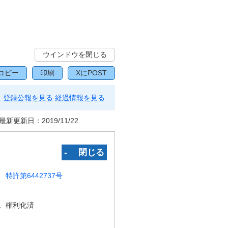
ウインドウを閉じる
コピー
印刷
XにPOST
る
登録公報を見る
経過情報を見る
最新更新日：
2019/11/22
‐ 閉じる
特許第6442737号
況
権利化済