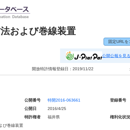
方法および巻線装置
固定URLを
公開公報を見
開放特許情報登録日：
2019/11/22
公開番号
特開2016-063661
登録番号
公開日
2016/4/25
特許権者
福井県
権利化状
よび巻線装置