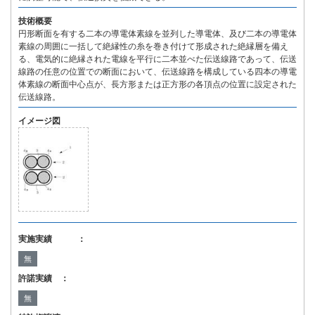
技術概要
円形断面を有する二本の導電体素線を並列した導電体、及び二本の導電体
素線の周囲に一括して絶縁性の糸を巻き付けて形成された絶縁層を備え
る、電気的に絶縁された電線を平行に二本並べた伝送線路であって、伝送
線路の任意の位置での断面において、伝送線路を構成している四本の導電
体素線の断面中心点が、長方形または正方形の各頂点の位置に設定された
伝送線路。
イメージ図
実施実績 ：
無
許諾実績 ：
無