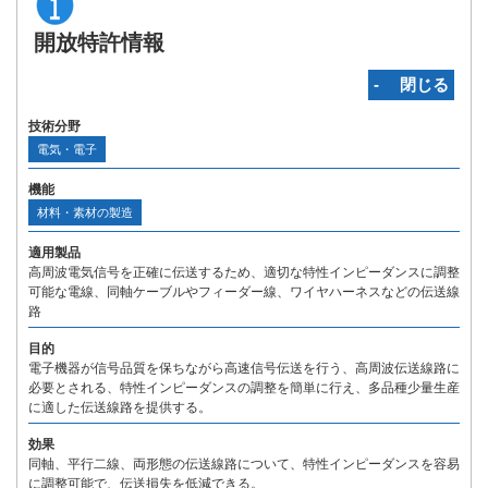
開放特許情報
‐ 閉じる
技術分野
電気・電子
機能
材料・素材の製造
適用製品
高周波電気信号を正確に伝送するため、適切な特性インピーダンスに調整
可能な電線、同軸ケーブルやフィーダー線、ワイヤハーネスなどの伝送線
路
目的
電子機器が信号品質を保ちながら高速信号伝送を行う、高周波伝送線路に
必要とされる、特性インピーダンスの調整を簡単に行え、多品種少量生産
に適した伝送線路を提供する。
効果
同軸、平行二線、両形態の伝送線路について、特性インピーダンスを容易
に調整可能で、伝送損失を低減できる。