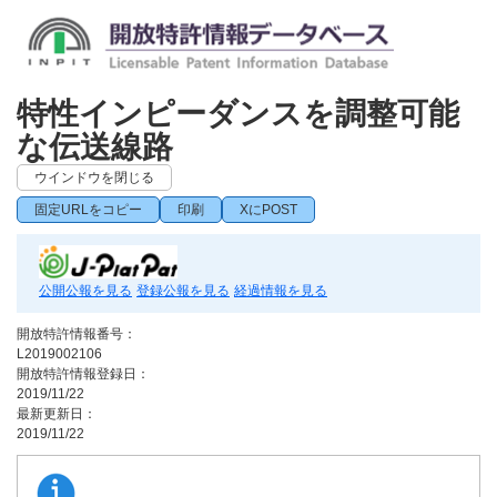
特性インピーダンスを調整可能
な伝送線路
ウインドウを閉じる
固定URLをコピー
印刷
XにPOST
公開公報を見る
登録公報を見る
経過情報を見る
開放特許情報番号：
L2019002106
開放特許情報登録日：
2019/11/22
最新更新日：
2019/11/22