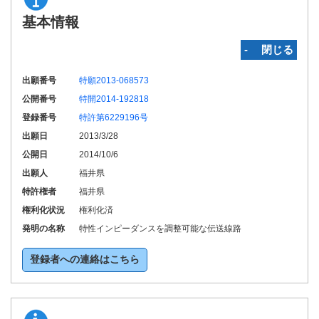
基本情報
‐ 閉じる
出願番号
特願2013-068573
公開番号
特開2014-192818
登録番号
特許第6229196号
出願日
2013/3/28
公開日
2014/10/6
出願人
福井県
特許権者
福井県
権利化状況
権利化済
発明の名称
特性インピーダンスを調整可能な伝送線路
登録者への連絡はこちら