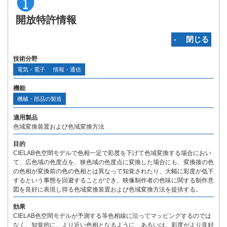
開放特許情報
‐ 閉じる
技術分野
電気・電子
情報・通信
機能
機械・部品の製造
適用製品
色域変換装置および色域変換方法
目的
CIELAB色空間モデルで色相一定で彩度を下げて色域変換する場合におい
て、広色域の色度点を、狭色域の色度点に変換した場合にも、変換後の色
の色相が変換前の色の色相とは異なって知覚されたり、大幅に彩度が低下
するという事態を回避することができ、映像制作者の色味に関する制作意
図を良好に表現し得る色域変換装置および色域変換方法を提供する。
効果
CIELAB色空間モデルが予測する等色相線に沿ってマッピングするのでは
なく、知覚的に、より近い色相となるように、あるいは、彩度がより良好