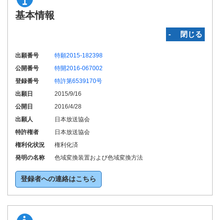
基本情報
‐ 閉じる
出願番号
特願2015-182398
公開番号
特開2016-067002
登録番号
特許第6539170号
出願日
2015/9/16
公開日
2016/4/28
出願人
日本放送協会
特許権者
日本放送協会
権利化状況
権利化済
発明の名称
色域変換装置および色域変換方法
登録者への連絡はこちら