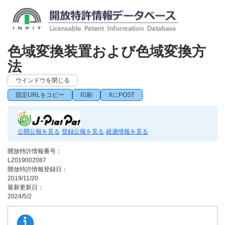
色域変換装置および色域変換方
法
ウインドウを閉じる
固定URLをコピー
印刷
XにPOST
公開公報を見る
登録公報を見る
経過情報を見る
開放特許情報番号：
L2019002087
開放特許情報登録日：
2019/11/20
最新更新日：
2024/5/2