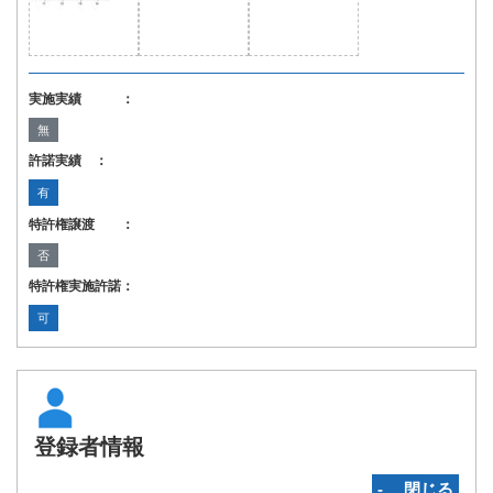
実施実績 ：
無
許諾実績 ：
有
特許権譲渡 ：
否
特許権実施許諾：
可
登録者情報
‐ 閉じる