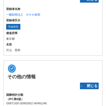
登録者名称
一般財団法人 ＮＨＫ財団
登録者区分
学術研究
都道府県
東京都
名前
片山 美和
その他の情報
‐ 閉じる
国際特許分類
（IPC第8版）
G06T1/00 G09G5/02 H04N1/46