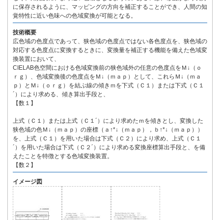
に保存されるように、マッピングの方向を補正することができ、人間の知
覚特性に近い色味への色域変換が可能となる。
技術概要
広色域の色度点であって、狭色域の色度点ではない各色度点を、狭色域の
対応する色度点に変換するときに、変換量を補正する機能を備えた色域変
換装置において、
CIELAB色空間における色域変換前の狭色域外の任意の色度点をＭ↓（ｏ
ｒｇ）、色域変換後の色度点をＭ↓（ｍａｐ）として、これらＭ↓（ｍａ
ｐ）とＭ↓（ｏｒｇ）を結ぶ線の傾きｍを下式（Ｃ１）または下式（Ｃ１
´）により求める、傾き算出手段と、
【数１】
上式（Ｃ１）または上式（Ｃ１´）により求めたｍを傾きとし、変換した
狭色域の色Ｍ↓（ｍａｐ）の座標（ａ↑*↓（ｍａｐ），ｂ↑*↓（ｍａｐ））
を、上式（Ｃ１）を用いた場合は下式（Ｃ２）により求め、上式（Ｃ１
´）を用いた場合は下式（Ｃ２´）により求める変換座標算出手段と、を備
えたことを特徴とする色域変換装置。
【数２】
イメージ図