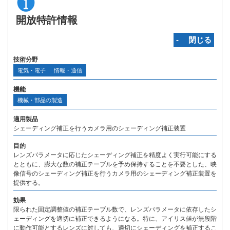
開放特許情報
‐ 閉じる
技術分野
電気・電子
情報・通信
機能
機械・部品の製造
適用製品
シェーディング補正を行うカメラ用のシェーディング補正装置
目的
レンズパラメータに応じたシェーディング補正を精度よく実行可能にする
とともに、膨大な数の補正テーブルを予め保持することを不要とした、映
像信号のシェーディング補正を行うカメラ用のシェーディング補正装置を
提供する。
効果
限られた固定調整値の補正テーブル数で、レンズパラメータに依存したシ
ェーディングを適切に補正できるようになる。特に、アイリス値が無段階
に動作可能とするレンズに対しても、適切にシェーディングを補正するこ