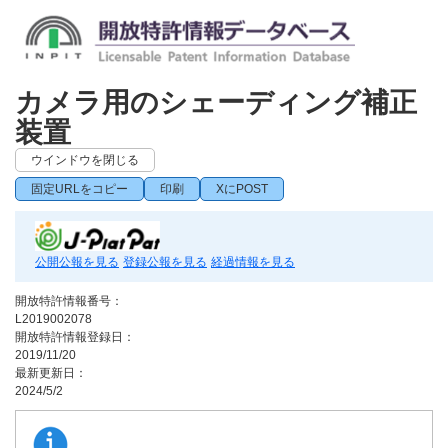
カメラ用のシェーディング補正
装置
ウインドウを閉じる
固定URLをコピー
印刷
XにPOST
公開公報を見る
登録公報を見る
経過情報を見る
開放特許情報番号：
L2019002078
開放特許情報登録日：
2019/11/20
最新更新日：
2024/5/2