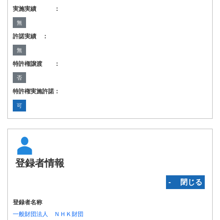
実施実績 ：
無
許諾実績 ：
無
特許権譲渡 ：
否
特許権実施許諾：
可
登録者情報
‐ 閉じる
登録者名称
一般財団法人 ＮＨＫ財団