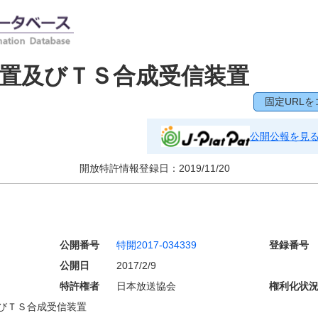
置及びＴＳ合成受信装置
固定URLを
公開公報を見
開放特許情報登録日：
2019/11/20
公開番号
特開2017-034339
登録番号
公開日
2017/2/9
特許権者
日本放送協会
権利化状
びＴＳ合成受信装置