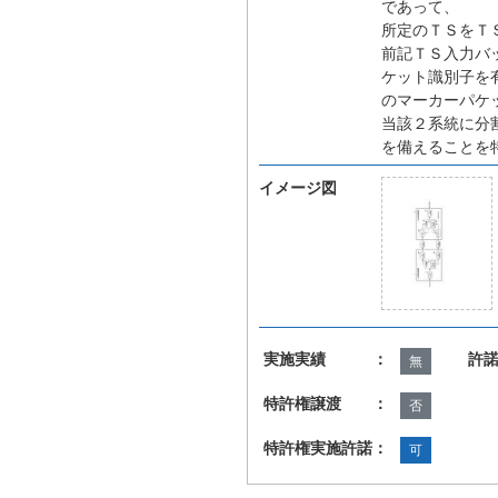
であって、
所定のＴＳをＴ
前記ＴＳ入力バ
ケット識別子を
のマーカーパケ
当該２系統に分
を備えることを
イメージ図
実施実績 ：
許
無
特許権譲渡 ：
否
特許権実施許諾：
可