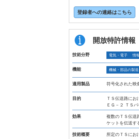
登録者への連絡はこちら
開放特許情報
技術分野
電気・電子
情
機能
機械・部品の製造
適用製品
符号化された映
目的
ＴＳ伝送路にお
ＥＧ－２ ＴＳ
効果
複数のＴＳ伝送
ケットを伝送す
技術概要
所定のＴＳにお