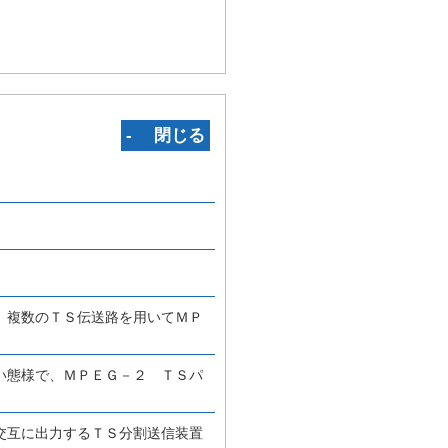
‐ 閉じる
、複数のＴＳ伝送路を用いてＭＰ
い態様で、ＭＰＥＧ－２ ＴＳパ
交互に出力するＴＳ分割送信装置