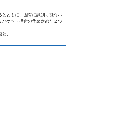
るとともに、固有に識別可能なパ
Ｓパケット構造の予め定めた２つ
段と、