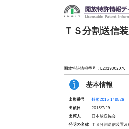
ＴＳ分割送信装
開放特許情報番号：
L2019002076
基本情報
出願番号
特願2015-149526
出願日
2015/7/29
出願人
日本放送協会
発明の名称
ＴＳ分割送信装置及