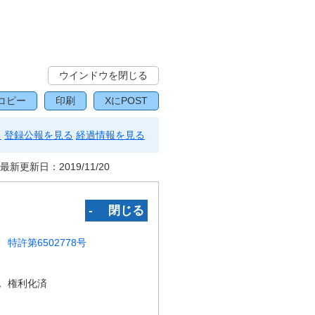
ウインドウを閉じる
コピー
印刷
XにPOST
る
登録公報を見る
経過情報を見る
最新更新日：
2019/11/20
‐ 閉じる
特許第6502778号
況
権利化済