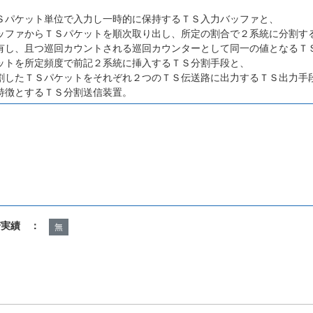
Ｓパケット単位で入力し一時的に保持するＴＳ入力バッファと、
ッファからＴＳパケットを順次取り出し、所定の割合で２系統に分割す
有し、且つ巡回カウントされる巡回カウンターとして同一の値となるＴ
ットを所定頻度で前記２系統に挿入するＴＳ分割手段と、
割したＴＳパケットをそれぞれ２つのＴＳ伝送路に出力するＴＳ出力手
特徴とするＴＳ分割送信装置。
諾実績 ：
無