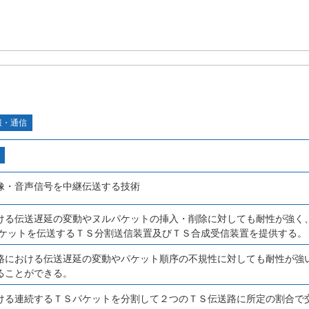
報・通信
像・音声信号を中継伝送する技術
ける伝送遅延の変動やヌルパケットの挿入・削除に対しても耐性が強く
パケットを伝送するＴＳ分割送信装置及びＴＳ合成受信装置を提供する。
路における伝送遅延の変動やパケット順序の不規性に対しても耐性が強
ることができる。
ける連続するＴＳパケットを分割して２つのＴＳ伝送路に所定の割合で