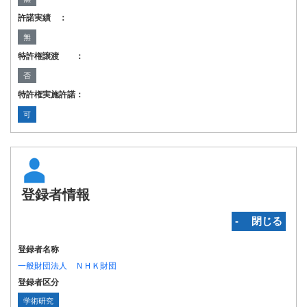
許諾実績 ：
無
特許権譲渡 ：
否
特許権実施許諾：
可
登録者情報
‐ 閉じる
登録者名称
一般財団法人 ＮＨＫ財団
登録者区分
学術研究