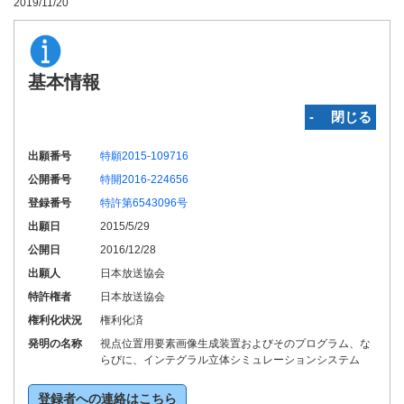
2019/11/20
基本情報
‐ 閉じる
出願番号
特願2015-109716
公開番号
特開2016-224656
登録番号
特許第6543096号
出願日
2015/5/29
公開日
2016/12/28
出願人
日本放送協会
特許権者
日本放送協会
権利化状況
権利化済
発明の名称
視点位置用要素画像生成装置およびそのプログラム、な
らびに、インテグラル立体シミュレーションシステム
登録者への連絡はこちら