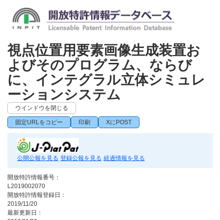
視点位置用要素画像生成装置お
よびそのプログラム、ならび
に、インテグラル立体シミュレ
ーションシステム
ウインドウを閉じる
固定URLをコピー
印刷
XにPOST
公開公報を見る
登録公報を見る
経過情報を見る
開放特許情報番号：
L2019002070
開放特許情報登録日：
2019/11/20
最新更新日：