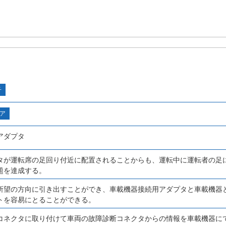
子
ア
アダプタ
タが運転席の足回り付近に配置されることからも、運転中に運転者の足
題を達成する。
所望の方向に引き出すことができ、車載機器接続用アダプタと車載機器
トを容易にとることができる。
コネクタに取り付けて車両の故障診断コネクタからの情報を車載機器に