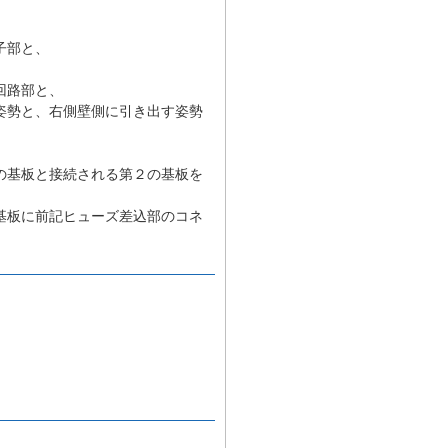
子部と、
回路部と、
姿勢と、右側壁側に引き出す姿勢
の基板と接続される第２の基板を
基板に前記ヒューズ差込部のコネ