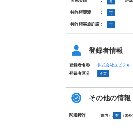
実施実績 ：
許
有
特許権譲渡 ：
可
特許権実施許諾：
可
登録者情報
登録者名称
株式会社ユピテル
登録者区分
企業
その他の情報
国際特許分類
B60R16/02 H01
（IPC第8版）
関連特許
（国内）:
有
（国外