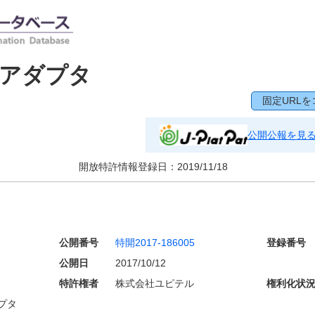
用アダプタ
固定URLを
公開公報を見
開放特許情報登録日：
2019/11/18
公開番号
特開2017-186005
登録番号
公開日
2017/10/12
特許権者
株式会社ユピテル
権利化状
プタ