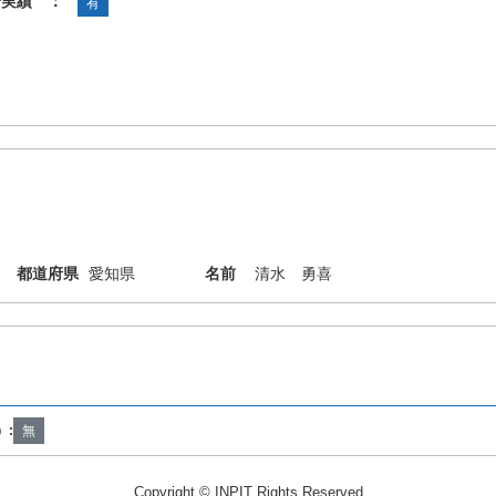
諾実績 ：
有
都道府県
愛知県
名前
清水 勇喜
R31/06
）:
無