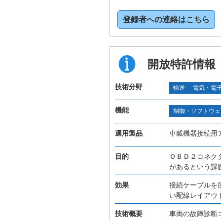
登録者への連絡はこちら
開放特許情報
技術分野
輸送
電気・電
機能
制御・ソフトウェ
適用製品
車載機器接続用
目的
ＯＢＤ２コネク
があるという課
効果
接続ケーブルを
い配線レイアウ
技術概要
車両の故障診断