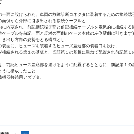
て、
の一面に設けられた、車両の故障診断コネクタに装着するための接続端
の面側から外部に引き出される接続ケーブルと、
内に内蔵され、前記接続端子部と前記接続ケーブルを電気的に接続する
続ケーブルを前記一面と反対の面側のケース本体の左側壁側に引き出す
引き出し方向の姿勢をとる構成とし、
の表面に、ヒューズを装着するヒューズ差込部の装着口を設け、
が接続される第１の基板と、当該第１の基板に重ねて配置され前記第１
は、前記ヒューズ差込部を避けるように配置するとともに、前記第１の
ように構成したこと
載機器接続用アダプタ。