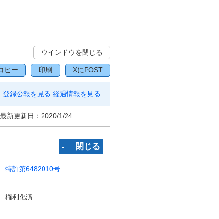
ウインドウを閉じる
コピー
印刷
XにPOST
る
登録公報を見る
経過情報を見る
最新更新日：
2020/1/24
‐ 閉じる
特許第6482010号
況
権利化済