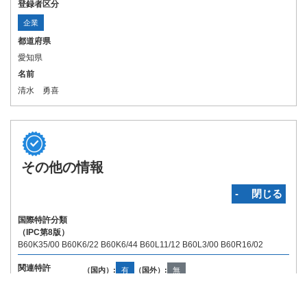
登録者区分
企業
都道府県
愛知県
名前
清水 勇喜
その他の情報
‐ 閉じる
国際特許分類
（IPC第8版）
B60K35/00 B60K6/22 B60K6/44 B60L11/12 B60L3/00 B60R16/02
関連特許
（国内）:
有
（国外）:
無