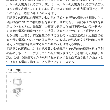
車両の動力系を構成する複数の機器の画像と前記複数の機器に対するエネ
ルギーの入出力される方向、或いはエネルギーの入出力される方向及び大
きさを示す表示とをした前記動力系の全体を俯瞰した動力系画面である第
１の画面と、複数の第２の画面を備え、
前記第２の画面は前記車両の動力系を構成する複数の機器の各機器ごとに
当該機器についての作動情報を表示する画面であり、前記第１の画面を表
示しているときに、当該第１の画面に表示した前記車両の動力系を構成す
る複数の機器の画像のうち１の機器の画像がユーザによって選択されたこ
とを検出した場合、前記複数の第２の画面のうち当該選択された機器の画
像が示す機器についての数値表示とその数値の種類名称文字列の組を複数
備える作動情報を表示する第２の画面へ切り替える機能と、
前記第２の画面における前記複数の数値表示とその数値の種類名称文字列
の組のうち、ユーザによって１の組が選択されたことを検出した場合、当
該組における数値表示の時系列情報を表示する画面である第３の画面へと
切り替える機能を備えることを特徴とするシステム。
イメージ図