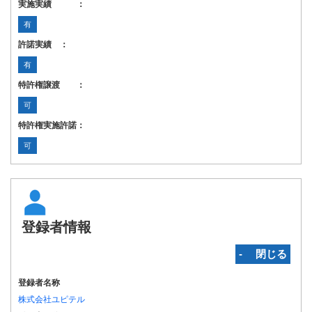
実施実績 ：
有
許諾実績 ：
有
特許権譲渡 ：
可
特許権実施許諾：
可
登録者情報
‐ 閉じる
登録者名称
株式会社ユピテル