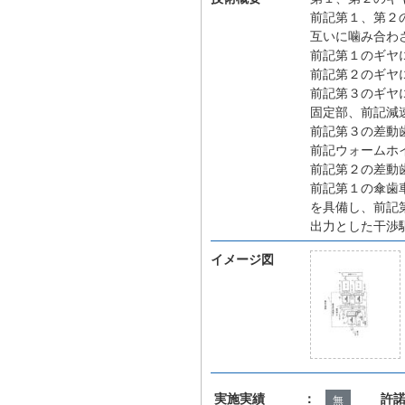
前記第１、第２
互いに噛み合わ
前記第１のギヤ
前記第２のギヤ
前記第３のギヤ
固定部、前記減
前記第３の差動
前記ウォームホ
前記第２の差動
前記第１の傘歯
を具備し、前記
出力とした干渉
イメージ図
実施実績 ：
許
無