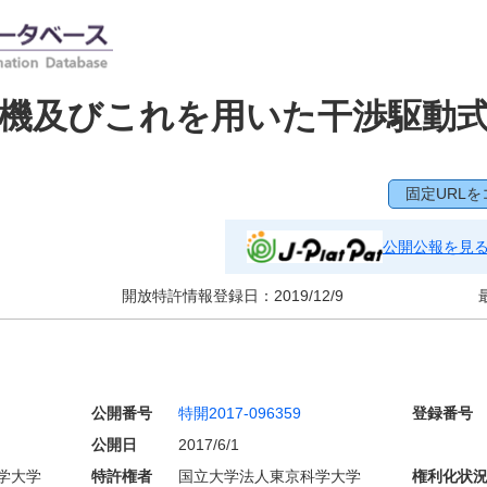
機及びこれを用いた干渉駆動
固定URLを
公開公報を見
開放特許情報登録日：
2019/12/9
公開番号
特開2017-096359
登録番号
公開日
2017/6/1
学大学
特許権者
国立大学法人東京科学大学
権利化状