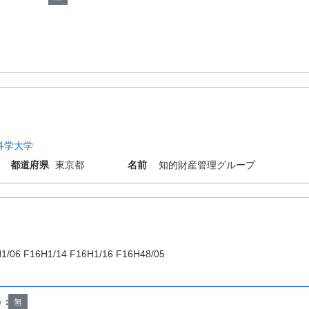
科学大学
都道府県
東京都
名前
知的財産管理グループ
1/06 F16H1/14 F16H1/16 F16H48/05
）:
無