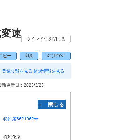
式変速
ウインドウを閉じる
コピー
印刷
XにPOST
る
登録公報を見る
経過情報を見る
最新更新日：
2025/3/25
‐ 閉じる
特許第6621062号
況
権利化済