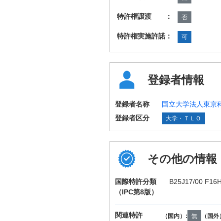
特許権譲渡 ：
否
特許権実施許諾：
可
登録者情報
登録者名称
国立大学法人東京
登録者区分
大学・ＴＬＯ
その他の情報
国際特許分類
B25J17/00 F16H
（IPC第8版）
関連特許
（国内）:
無
（国外