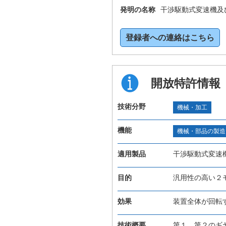
発明の名称
干渉駆動式変速機及
登録者への連絡はこちら
開放特許情報
技術分野
機械・加工
機能
機械・部品の製造
適用製品
干渉駆動式変速
目的
汎用性の高い２
効果
装置全体が回転
技術概要
第１、第２のギ