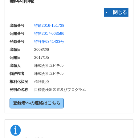
基本情報
‐ 閉じる
出願番号
特願2016-151738
公開番号
特開2017-003596
登録番号
特許第6341433号
出願日
2008/2/6
公開日
2017/1/5
出願人
株式会社ユピテル
特許権者
株式会社ユピテル
権利化状況
権利化済
発明の名称
目標物検出装置及びプログラム
登録者への連絡はこちら