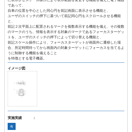
に表示させスケール操作により表示範囲を変更する機能を備えた電子機器
であって、
自車の位置を中心とした同心円を前記画面に表示させる機能と、
ユーザのスイッチの押下に基づいて前記同心円をスクロールさせる機能
と、
前記２次平面上に配置されるマークを複数表示する機能を備え、その複数
のマークのうち、情報を表示する対象のマークであるフォーカスターゲッ
トを、ユーザのスイッチの押下によって切り替える機能と、
前記スケール操作により、フォーカスターゲットが画面外に遷移した場
合、所定時間待ってから画面内の対象ターゲットにフォーカスを当てるよ
うに制御する機能を備えること
を特徴とする電子機器。
イメージ図
実施実績 ：
有