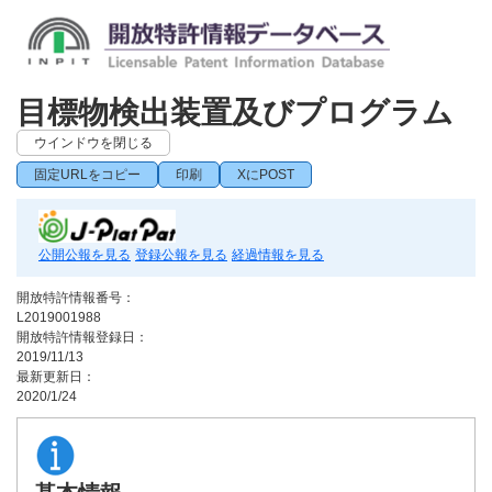
目標物検出装置及びプログラム
ウインドウを閉じる
固定URLをコピー
印刷
XにPOST
公開公報を見る
登録公報を見る
経過情報を見る
開放特許情報番号：
L2019001988
開放特許情報登録日：
2019/11/13
最新更新日：
2020/1/24