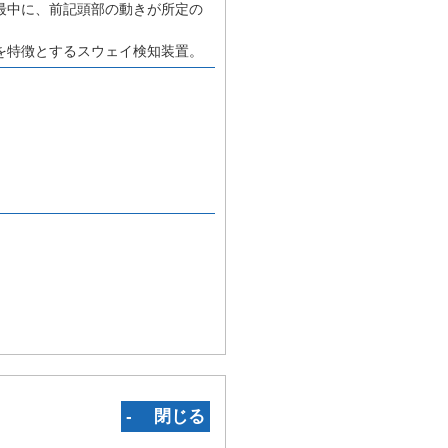
最中に、前記頭部の動きが所定の
を特徴とするスウェイ検知装置。
‐ 閉じる