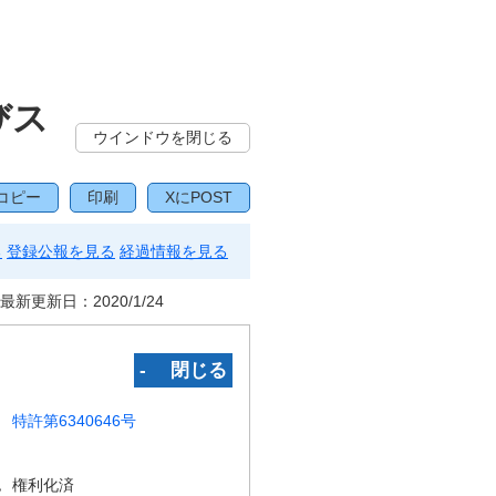
びス
ウインドウを閉じる
コピー
印刷
XにPOST
る
登録公報を見る
経過情報を見る
最新更新日：
2020/1/24
‐ 閉じる
特許第6340646号
況
権利化済