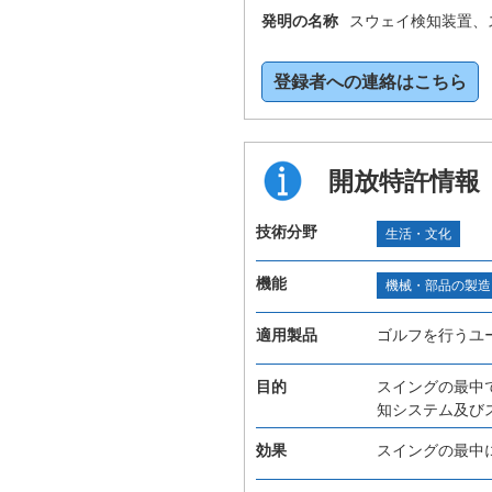
発明の名称
スウェイ検知装置、
登録者への連絡はこちら
開放特許情報
技術分野
生活・文化
機能
機械・部品の製造
適用製品
ゴルフを行うユ
目的
スイングの最中
知システム及び
効果
スイングの最中