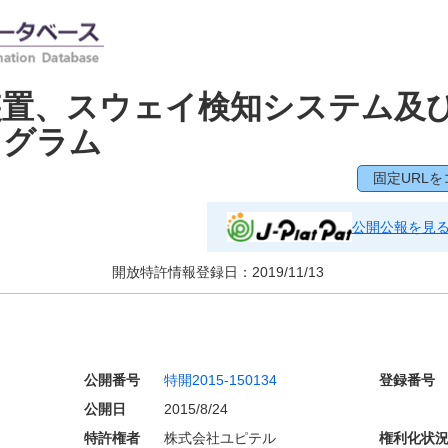
装置、スウェイ検知システム及
ログラム
固定URLを
公開公報を見
開放特許情報登録日：
2019/11/13
公開番号
特開2015-150134
登録番号
公開日
2015/8/24
特許権者
株式会社ユピテル
権利化状