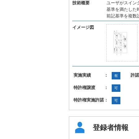
技術概要
ユーザがスイン
基準を満たした
前記基準を複数
イメージ図
実施実績 ：
許
有
特許権譲渡 ：
可
特許権実施許諾：
可
登録者情報