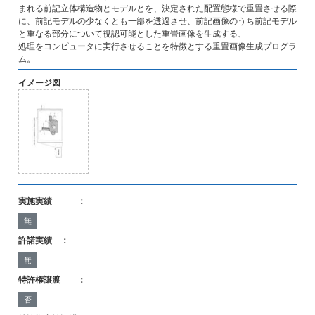
まれる前記立体構造物とモデルとを、決定された配置態様で重畳させる際
に、前記モデルの少なくとも一部を透過させ、前記画像のうち前記モデル
と重なる部分について視認可能とした重畳画像を生成する、
処理をコンピュータに実行させることを特徴とする重畳画像生成プログラ
ム。
イメージ図
実施実績 ：
無
許諾実績 ：
無
特許権譲渡 ：
否