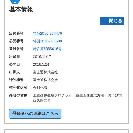
基本情報
‐ 閉じる
出願番号
特願2016-224470
公開番号
特開2018-081589
登録番号
特許第6866616号
出願日
2016/11/17
公開日
2018/5/24
出願人
富士通株式会社
特許権者
富士通株式会社
権利化状況
権利化済
発明の名称
重畳画像生成プログラム、重畳画像生成方法、および情
報処理装置
登録者への連絡はこちら