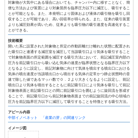
対象物が大気中にある場合においても、チャンバー内に移すことなく、簡
便な方法および装置により対象箇所を臨界圧力以下に減圧し、吸引するこ
とが可能となる。また、本発明により固体および液体の吸引物を吸引し回
収することが可能であり、高い回収率が得られる。また、従来の吸引装置
よりも減圧効果が高いため、従来よりも吸引物の吸引速度を高速化するこ
とができる。
技術概要
開いた系に設置された対象物と所定の作動距離だけ離れた状態に配置され
た吸引口と連通する減圧室を減圧して当該吸引口より気体を吸引すること
で対象物表面の所定範囲を減圧する吸引方法において、前記減圧室内部の
圧力を前記吸引口から吸い込む気体の速度が臨界状態となる臨界圧力以下
となるように設定し、前記対象物に向けて気体を噴出する噴出口における
気体の噴出速度が当該噴出口から噴出する気体の定常かつ静止状態時の音
速で除した値であるマッハ数で０．２より大きくなるように設定し、前記
噴出口より気体を噴出するとともに前記吸引口により気体を吸引して前記
対象物表面と前記吸引口との間に前記吸引口を囲むように旋回流を形成す
ることで、前記吸引口から前記対象物表面までの前記旋回流の中心領域の
圧力を前記臨界圧力以下に減圧して吸引することを特徴とする吸引方法。
アピール内容
中部イノベネット 「産業の芽」の関連リンク
イメージ図