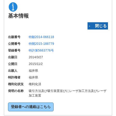
基本情報
‐ 閉じる
出願番号
特願2014-066118
公開番号
特開2015-188779
登録番号
特許第5663776号
出願日
2014/3/27
公開日
2015/11/2
出願人
福井県
特許権者
福井県
権利化状況
権利化済
発明の名称
吸引方法及び吸引装置並びにレーザ加工方法及びレーザ
加工装置
登録者への連絡はこちら