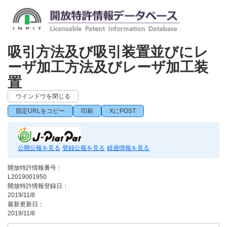
吸引方法及び吸引装置並びにレ
ーザ加工方法及びレーザ加工装
置
ウインドウを閉じる
固定URLをコピー
印刷
XにPOST
公開公報を見る
登録公報を見る
経過情報を見る
開放特許情報番号：
L2019001950
開放特許情報登録日：
2019/11/8
最新更新日：
2019/11/8