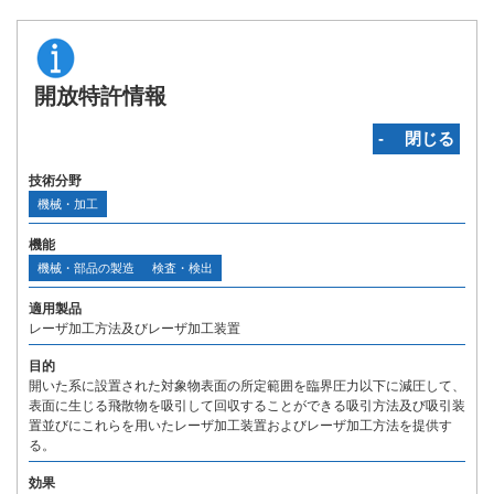
開放特許情報
‐ 閉じる
技術分野
機械・加工
機能
機械・部品の製造
検査・検出
適用製品
レーザ加工方法及びレーザ加工装置
目的
開いた系に設置された対象物表面の所定範囲を臨界圧力以下に減圧して、
表面に生じる飛散物を吸引して回収することができる吸引方法及び吸引装
置並びにこれらを用いたレーザ加工装置およびレーザ加工方法を提供す
る。
効果