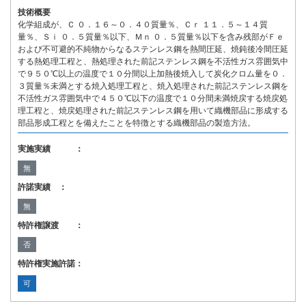
技術概要
化学組成が、Ｃ ０．１６～０．４０質量％、Ｃｒ １１．５～１４質
量％、Ｓｉ ０．５質量％以下、Ｍｎ ０．５質量％以下を含み残部がＦｅ
および不可避的不純物からなるステンレス鋼を熱間圧延、焼鈍後冷間圧延
する熱処理工程と、熱処理された前記ステンレス鋼を不活性ガス雰囲気中
で９５０℃以上の温度で１０分間以上加熱後焼入して炭化クロム量を０．
３質量％未満とする焼入処理工程と、焼入処理された前記ステンレス鋼を
不活性ガス雰囲気中で４５０℃以下の温度で１０分間未満焼戻する焼戻処
理工程と、焼戻処理された前記ステンレス鋼を用いて織機部品に形成する
部品形成工程とを備えたことを特徴とする織機部品の製造方法。
実施実績 ：
無
許諾実績 ：
無
特許権譲渡 ：
否
特許権実施許諾：
可