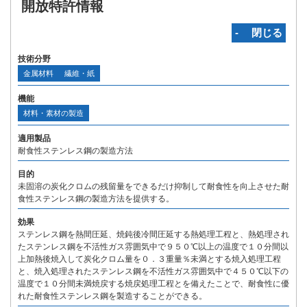
開放特許情報
‐ 閉じる
技術分野
金属材料
繊維・紙
機能
材料・素材の製造
適用製品
耐食性ステンレス鋼の製造方法
目的
未固溶の炭化クロムの残留量をできるだけ抑制して耐食性を向上させた耐
食性ステンレス鋼の製造方法を提供する。
効果
ステンレス鋼を熱間圧延、焼鈍後冷間圧延する熱処理工程と、熱処理され
たステンレス鋼を不活性ガス雰囲気中で９５０℃以上の温度で１０分間以
上加熱後焼入して炭化クロム量を０．３重量％未満とする焼入処理工程
と、焼入処理されたステンレス鋼を不活性ガス雰囲気中で４５０℃以下の
温度で１０分間未満焼戻する焼戻処理工程とを備えたことで、耐食性に優
れた耐食性ステンレス鋼を製造することができる。