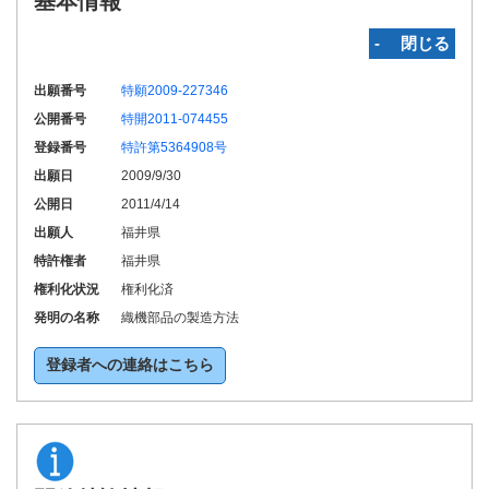
基本情報
‐ 閉じる
出願番号
特願2009-227346
公開番号
特開2011-074455
登録番号
特許第5364908号
出願日
2009/9/30
公開日
2011/4/14
出願人
福井県
特許権者
福井県
権利化状況
権利化済
発明の名称
織機部品の製造方法
登録者への連絡はこちら