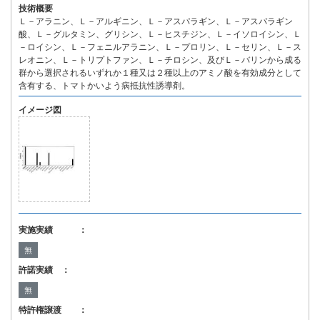
技術概要
Ｌ－アラニン、Ｌ－アルギニン、Ｌ－アスパラギン、Ｌ－アスパラギン
酸、Ｌ－グルタミン、グリシン、Ｌ－ヒスチジン、Ｌ－イソロイシン、Ｌ
－ロイシン、Ｌ－フェニルアラニン、Ｌ－プロリン、Ｌ－セリン、Ｌ－ス
レオニン、Ｌ－トリプトファン、Ｌ－チロシン、及びＬ－バリンから成る
群から選択されるいずれか１種又は２種以上のアミノ酸を有効成分として
含有する、トマトかいよう病抵抗性誘導剤。
イメージ図
実施実績 ：
無
許諾実績 ：
無
特許権譲渡 ：