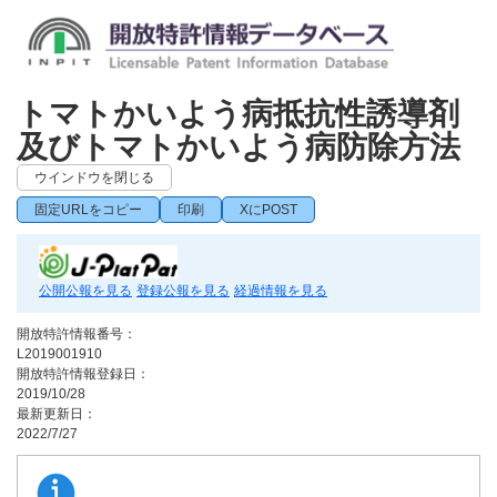
トマトかいよう病抵抗性誘導剤
及びトマトかいよう病防除方法
ウインドウを閉じる
固定URLをコピー
印刷
XにPOST
公開公報を見る
登録公報を見る
経過情報を見る
開放特許情報番号：
L2019001910
開放特許情報登録日：
2019/10/28
最新更新日：
2022/7/27