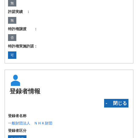
無
許諾実績 ：
無
特許権譲渡 ：
否
特許権実施許諾：
可
登録者情報
‐ 閉じる
登録者名称
一般財団法人 ＮＨＫ財団
登録者区分