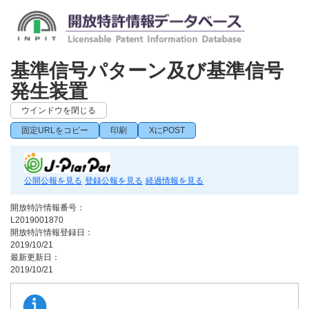
基準信号パターン及び基準信号
発生装置
ウインドウを閉じる
固定URLをコピー
印刷
XにPOST
公開公報を見る
登録公報を見る
経過情報を見る
開放特許情報番号：
L2019001870
開放特許情報登録日：
2019/10/21
最新更新日：
2019/10/21