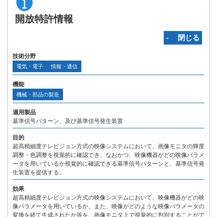
開放特許情報
‐ 閉じる
技術分野
電気・電子
情報・通信
機能
機械・部品の製造
適用製品
基準信号パターン、及び基準信号発生装置
目的
超高精細度テレビジョン方式の映像システムにおいて、画像モニタの輝度
調整・色調整を視覚的に確認でき、なおかつ、映像機器がどの映像パラメ
ータを用いているか視覚的に確認できる基準信号パターンと、基準信号発
生装置を提供する。
効果
超高精細度テレビジョン方式の映像システムにおいて、映像機器がどの映
像パラメータを用いているか、また、映像がどのような映像パラメータの
変換を経て生成されたか等を、画像モニタ上で視覚的に判別することがで