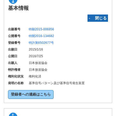
基本情報
‐ 閉じる
出願番号
特願2015-006956
公開番号
特開2016-134682
登録番号
特許第6502677号
出願日
2015/1/16
公開日
2016/7/25
出願人
日本放送協会
特許権者
日本放送協会
権利化状況
権利化済
発明の名称
基準信号パターン及び基準信号発生装置
登録者への連絡はこちら