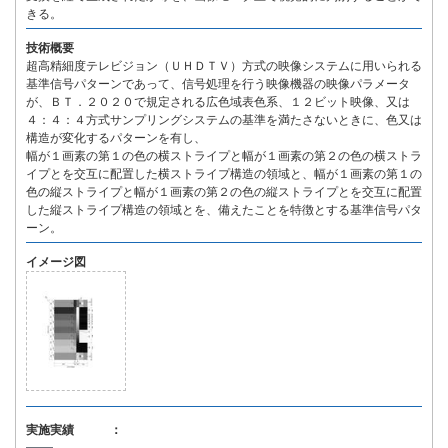
きる。
技術概要
超高精細度テレビジョン（ＵＨＤＴＶ）方式の映像システムに用いられる
基準信号パターンであって、信号処理を行う映像機器の映像パラメータ
が、ＢＴ．２０２０で規定される広色域表色系、１２ビット映像、又は
４：４：４方式サンプリングシステムの基準を満たさないときに、色又は
構造が変化するパターンを有し、
幅が１画素の第１の色の横ストライプと幅が１画素の第２の色の横ストラ
イプとを交互に配置した横ストライプ構造の領域と、幅が１画素の第１の
色の縦ストライプと幅が１画素の第２の色の縦ストライプとを交互に配置
した縦ストライプ構造の領域とを、備えたことを特徴とする基準信号パタ
ーン。
イメージ図
実施実績 ：