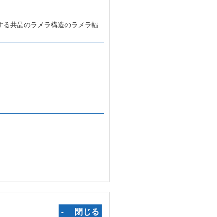
する共晶のラメラ構造のラメラ幅
‐ 閉じる