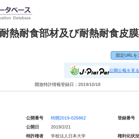
耐熱耐食部材及び耐熱耐食皮膜
固定URLを
公開公報を見
開放特許情報登録日：
2019/10/18
公開番号
特開2019-026862
登録番号
公開日
2019/2/21
特許権者
学校法人日本大学
権利化状