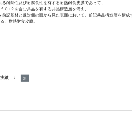
れる耐熱性及び耐腐食性を有する耐熱耐食皮膜であって、
ＨｆＯ↓２を含む共晶を有する共晶構造層を備え、
を前記基材と反対側の面から見た表面において、前記共晶構造層を構成
ある、耐熱耐食皮膜。
諾実績 ：
無