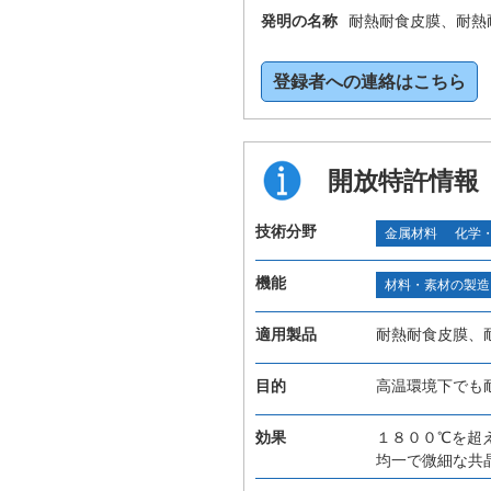
発明の名称
耐熱耐食皮膜、耐熱
登録者への連絡はこちら
開放特許情報
技術分野
金属材料
化学
機能
材料・素材の製造
適用製品
耐熱耐食皮膜、
目的
高温環境下でも
効果
１８００℃を超
均一で微細な共