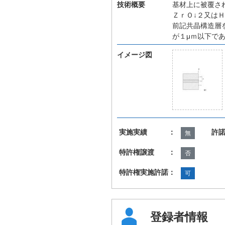
技術概要
基材上に被覆さ
ＺｒＯ↓２又は
前記共晶構造層
が１μｍ以下で
イメージ図
実施実績 ：
許
無
特許権譲渡 ：
否
特許権実施許諾：
可
登録者情報