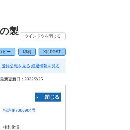
の製
ウインドウを閉じる
コピー
印刷
XにPOST
る
登録公報を見る
経過情報を見る
最新更新日：
2022/2/25
‐ 閉じる
特許第7006904号
況
権利化済