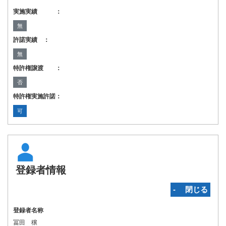
実施実績 ：
無
許諾実績 ：
無
特許権譲渡 ：
否
特許権実施許諾：
可
登録者情報
‐ 閉じる
登録者名称
冨田 穣