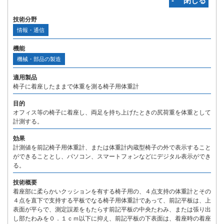
‐ 閉じる
技術分野
情報・通信
機能
機械・部品の製造
適用製品
椅子に着座したままで体重を測る椅子用体重計
目的
オフィス等の椅子に着座し、両足を持ち上げたときの尻荷重を体重として
計測する。
効果
計測値を前記椅子用体重計、または体重計内蔵型椅子の外で表示すること
ができることとし、パソコン、スマートフォンなどにデジタル表示ができ
る。
技術概要
着座部に柔らかいクッションを有する椅子用の、４点支持の体重計とその
４点を直下で支持する平板でなる椅子用体重計であって、前記平板は、上
表面が平らで、測定誤差をもたらす前記平板の中央たわみ、または張り出
し部たわみを０．１ｃｍ以下に抑え、前記平板の下表面は、着座時の着座