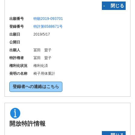
‐ 閉じる
出願番号
特願2019-093701
登録番号
特許第6588671号
出願日
2019/5/17
公開日
出願人
冨田 盟子
特許権者
冨田 盟子
権利化状況
権利化済
発明の名称
椅子用体重計
登録者への連絡はこちら
開放特許情報