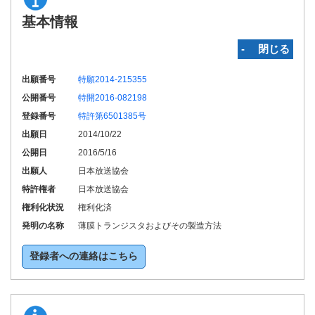
基本情報
‐ 閉じる
出願番号
特願2014-215355
公開番号
特開2016-082198
登録番号
特許第6501385号
出願日
2014/10/22
公開日
2016/5/16
出願人
日本放送協会
特許権者
日本放送協会
権利化状況
権利化済
発明の名称
薄膜トランジスタおよびその製造方法
登録者への連絡はこちら