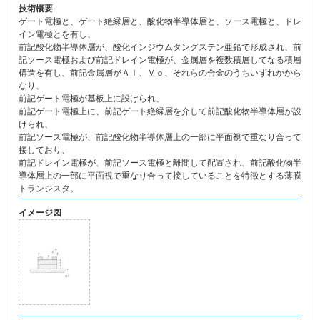
技術概要
ゲート電極と、ゲート絶縁層と、酸化物半導体層と、ソース電極と、ドレ
イン電極とを有し、
前記酸化物半導体層が、酸化インジウムタングステン亜鉛で形成され、前
記ソース電極および前記ドレイン電極が、金属層を複数積層してなる積層
構造を有し、前記金属層がＡｌ、Ｍｏ、それらの合金のうちいずれかから
なり、
前記ゲート電極が基板上に設けられ、
前記ゲート電極上に、前記ゲート絶縁層を介して前記酸化物半導体層が設
けられ、
前記ソース電極が、前記酸化物半導体層上の一部に平面視で重なり合って
接しており、
前記ドレイン電極が、前記ソース電極と離間して配置され、前記酸化物半
導体層上の一部に平面視で重なり合って接していることを特徴とする薄膜
トランジスタ。
イメージ図