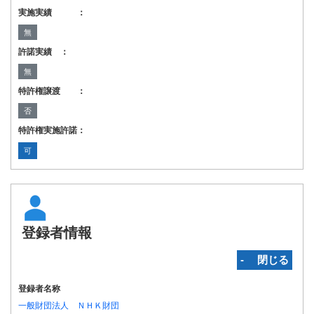
実施実績 ：
無
許諾実績 ：
無
特許権譲渡 ：
否
特許権実施許諾：
可
登録者情報
‐ 閉じる
登録者名称
一般財団法人 ＮＨＫ財団