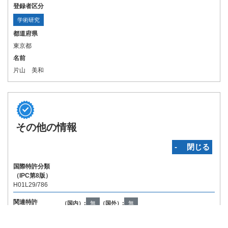
登録者区分
学術研究
都道府県
東京都
名前
片山 美和
その他の情報
‐ 閉じる
国際特許分類
（IPC第8版）
H01L29/786
関連特許
（国内）:
無
（国外）:
無