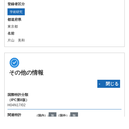
登録者区分
学術研究
都道府県
東京都
名前
片山 美和
その他の情報
‐ 閉じる
国際特許分類
（IPC第8版）
H04N17/02
関連特許
（国内）:
無
（国外）:
無