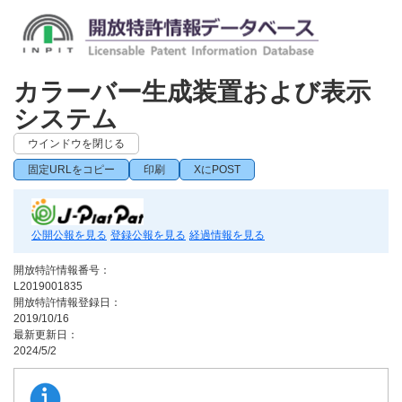
カラーバー生成装置および表示
システム
ウインドウを閉じる
固定URLをコピー
印刷
XにPOST
公開公報を見る
登録公報を見る
経過情報を見る
開放特許情報番号：
L2019001835
開放特許情報登録日：
2019/10/16
最新更新日：
2024/5/2