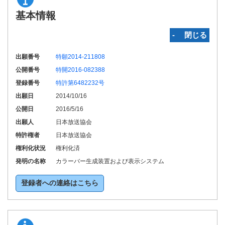
基本情報
‐ 閉じる
出願番号
特願2014-211808
公開番号
特開2016-082388
登録番号
特許第6482232号
出願日
2014/10/16
公開日
2016/5/16
出願人
日本放送協会
特許権者
日本放送協会
権利化状況
権利化済
発明の名称
カラーバー生成装置および表示システム
登録者への連絡はこちら