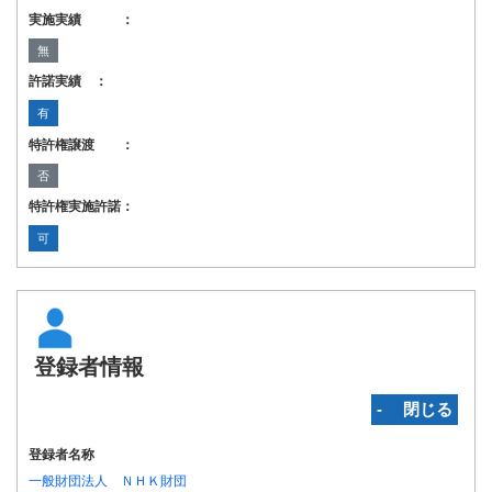
実施実績 ：
無
許諾実績 ：
有
特許権譲渡 ：
否
特許権実施許諾：
可
登録者情報
‐ 閉じる
登録者名称
一般財団法人 ＮＨＫ財団