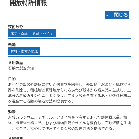
開放特許情報
‐ 閉じる
技術分野
化学・薬品
食品・バイオ
機能
材料・素材の製造
適用製品
石鹸の製造方法
目的
あわび貝殻の外殻皮に付いた付着物を除去し、外殻皮、および不純物混入
部を削除し、稜柱層と真珠層からなるあわび殻体から粉末品を生成し、主
成分の炭酸カルシウム、ミネラル、アミノ酸を含有するあわび殻体粉末品
を混合する石鹸の製造方法を提供する。
効果
炭酸カルシウム、ミネラル、アミノ酸を含有するあわび殻体粉末品、植
物、海産物の粉末品、および植物性混合オイルを混合し、石鹸溶液を生成
し、安全で、安心して使用できる石鹸の製造方法を提供できる。