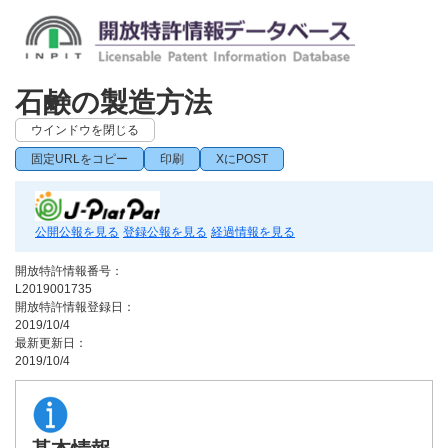
石鹸の製造方法
ウインドウを閉じる
固定URLをコピー
印刷
XにPOST
公開公報を見る
登録公報を見る
経過情報を見る
開放特許情報番号：
L2019001735
開放特許情報登録日：
2019/10/4
最新更新日：
2019/10/4