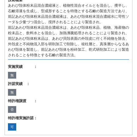
技術概要
あわび殻体粉末品混合濃縮液と、植物性混合オイルとを混合し、攪半し、
石鹸溶液を生成し、型成形することを特徴とする石鹸の製造方法であり、
前記あわび殻体粉末品混合濃縮液は、あわび殻体粉末混合濃縮水に苛性ソ
ーダを少量づつ混合し、撹拌されることにより製造され、
前記あわび殻体粉末品混合濃縮水は、あわび殻体粉末品、植物、海産物の
粉末品と、飲料水とを混合し、加熱沸騰処理されることにより製造され、
前記あわび殻体粉末品は、あわび貝殻表面の外殻皮に付く不純物を除去、
外殻皮と不純物混入部を研削加工で削除し、稜柱層と、真珠層からなるあ
わび殻体を製造し、前記あわび殻体を粉砕加工、乾式研削加工により製造
されることを特徴とする石鹸の製造方法。
実施実績 ：
無
許諾実績 ：
無
特許権譲渡 ：
否
特許権実施許諾：
可