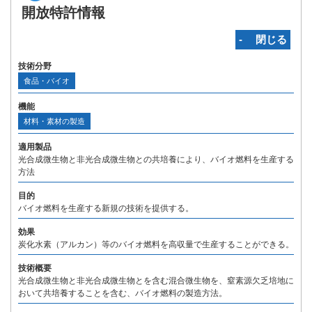
開放特許情報
‐ 閉じる
技術分野
食品・バイオ
機能
材料・素材の製造
適用製品
光合成微生物と非光合成微生物との共培養により、バイオ燃料を生産する
方法
目的
バイオ燃料を生産する新規の技術を提供する。
効果
炭化水素（アルカン）等のバイオ燃料を高収量で生産することができる。
技術概要
光合成微生物と非光合成微生物とを含む混合微生物を、窒素源欠乏培地に
おいて共培養することを含む、バイオ燃料の製造方法。