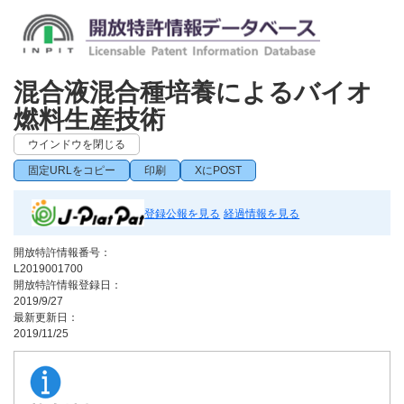
混合液混合種培養によるバイオ
燃料生産技術
ウインドウを閉じる
固定URLをコピー
印刷
XにPOST
登録公報を見る
経過情報を見る
開放特許情報番号：
L2019001700
開放特許情報登録日：
2019/9/27
最新更新日：
2019/11/25