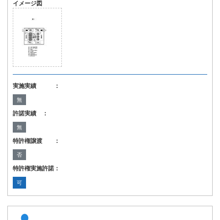
イメージ図
実施実績 ：
無
許諾実績 ：
無
特許権譲渡 ：
否
特許権実施許諾：
可