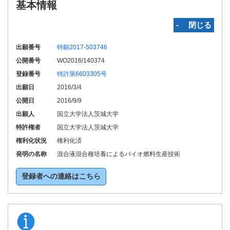
基本情報
‐ 閉じる
出願番号
特願2017-503746
公開番号
WO2016/140374
登録番号
特許第6603305号
出願日
2016/3/4
公開日
2016/9/9
出願人
国立大学法人茨城大学
特許権者
国立大学法人茨城大学
権利化状況
権利化済
発明の名称
混合液混合種培養によるバイオ燃料生産技術
登録者への連絡はこちら