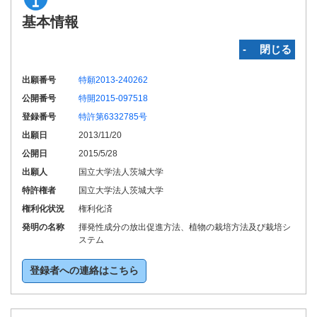
基本情報
‐ 閉じる
出願番号
特願2013-240262
公開番号
特開2015-097518
登録番号
特許第6332785号
出願日
2013/11/20
公開日
2015/5/28
出願人
国立大学法人茨城大学
特許権者
国立大学法人茨城大学
権利化状況
権利化済
発明の名称
揮発性成分の放出促進方法、植物の栽培方法及び栽培シ
ステム
登録者への連絡はこちら