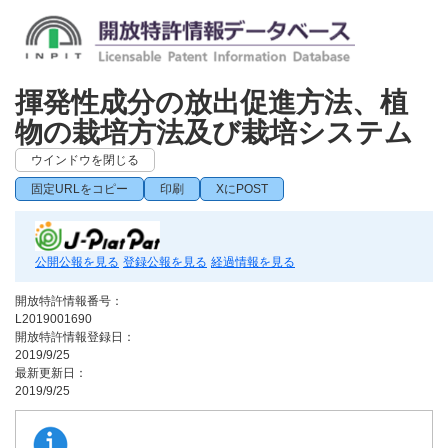
揮発性成分の放出促進方法、植
物の栽培方法及び栽培システム
ウインドウを閉じる
固定URLをコピー
印刷
XにPOST
公開公報を見る
登録公報を見る
経過情報を見る
開放特許情報番号：
L2019001690
開放特許情報登録日：
2019/9/25
最新更新日：
2019/9/25