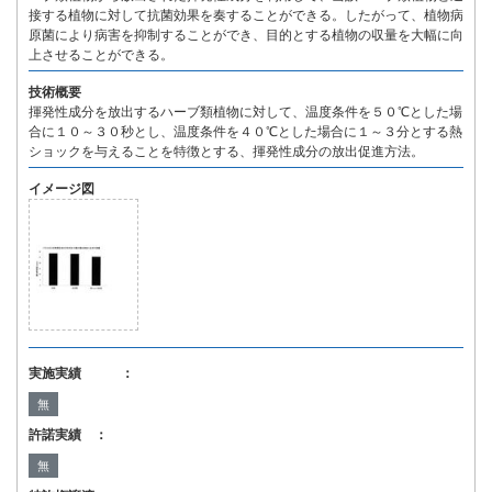
接する植物に対して抗菌効果を奏することができる。したがって、植物病
原菌により病害を抑制することができ、目的とする植物の収量を大幅に向
上させることができる。
技術概要
揮発性成分を放出するハーブ類植物に対して、温度条件を５０℃とした場
合に１０～３０秒とし、温度条件を４０℃とした場合に１～３分とする熱
ショックを与えることを特徴とする、揮発性成分の放出促進方法。
イメージ図
実施実績 ：
無
許諾実績 ：
無