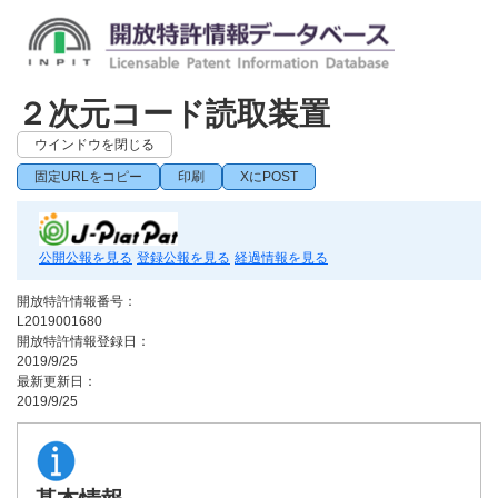
２次元コード読取装置
ウインドウを閉じる
固定URLをコピー
印刷
XにPOST
公開公報を見る
登録公報を見る
経過情報を見る
開放特許情報番号：
L2019001680
開放特許情報登録日：
2019/9/25
最新更新日：
2019/9/25