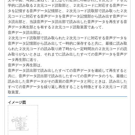
文字や図、写真に重ねて、またはその近傍に印刷された２次元コードを光
学的に読み取る２次元コード読取部と、２次元コードに対応する音声デー
タを記憶する音声データ記憶部と、２次元コード読取部で読み取った２次
元コードに対応する音声データを音声データ記憶部から読み出す音声デー
タ読出部と、当該音声データ読出部で読み出した音声データを再生する音
声データ再生部とを有する２次元コード読取装置であって、
音声データ読出部は、
２次元コード読取部で読み取られた２次元コードに対応する音声データを
音声データ記憶部から読み出して一時的に保存すると共に、最後に読み取
られた２次元コードの読み取り終了時から一定時間次の２次元コードの読
み取りがないときは、それまでに読み出したすべての音声データを音声デ
ータ再生部に送り、
音声データ再生部は、
音声データ読出部で読み出したすべての音声データを連続して再生すると
共に、音声データ読出部で読み出したすべての音声データのうち、最後に
読み出した音声データがその直前の音声データと同じときは、読み出した
すべての音声データを繰り返し再生することを特徴とする２次元コード読
取装置。
イメージ図