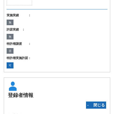
実施実績 ：
無
許諾実績 ：
無
特許権譲渡 ：
否
特許権実施許諾：
可
登録者情報
‐ 閉じる