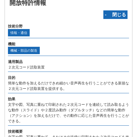
開放特許情報
‐ 閉じる
技術分野
情報・通信
機能
機械・部品の製造
適用製品
２次元コード読取装置
目的
簡単な動作を加えるだけできめ細かい音声再生を行うことができる新規な
２次元コード読取装置を提供する。
効果
文字や図、写真に重ねて印刷された２次元コードを連続して読み取るよう
な動作（スライド）や２度読み動作（ダブルタッチ）などの簡単な動作
（アクション）を加えるだけで、その動作に応じた音声再生を行うことが
できる。
技術概要