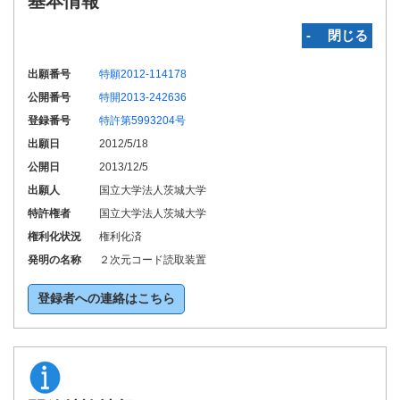
基本情報
‐ 閉じる
出願番号
特願2012-114178
公開番号
特開2013-242636
登録番号
特許第5993204号
出願日
2012/5/18
公開日
2013/12/5
出願人
国立大学法人茨城大学
特許権者
国立大学法人茨城大学
権利化状況
権利化済
発明の名称
２次元コード読取装置
登録者への連絡はこちら