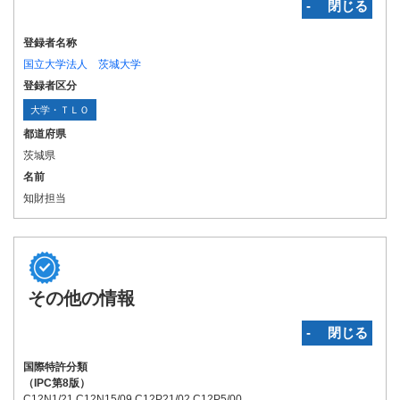
‐ 閉じる
登録者名称
国立大学法人 茨城大学
登録者区分
大学・ＴＬＯ
都道府県
茨城県
名前
知財担当
その他の情報
‐ 閉じる
国際特許分類
（IPC第8版）
C12N1/21 C12N15/09 C12P21/02 C12P5/00