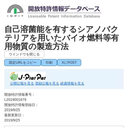
自己溶菌能を有するシアノバク
テリアを用いたバイオ燃料等有
用物質の製造方法
ウインドウを閉じる
固定URLをコピー
印刷
XにPOST
公開公報を見る
登録公報を見る
経過情報を見る
開放特許情報番号：
L2019001679
開放特許情報登録日：
2019/9/25
最新更新日：
2019/9/25