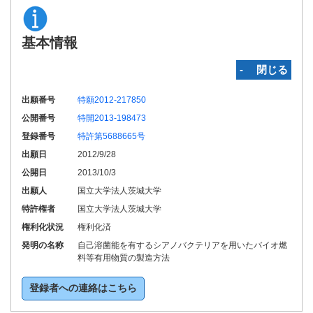
基本情報
‐ 閉じる
出願番号
特願2012-217850
公開番号
特開2013-198473
登録番号
特許第5688665号
出願日
2012/9/28
公開日
2013/10/3
出願人
国立大学法人茨城大学
特許権者
国立大学法人茨城大学
権利化状況
権利化済
発明の名称
自己溶菌能を有するシアノバクテリアを用いたバイオ燃
料等有用物質の製造方法
登録者への連絡はこちら