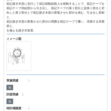
前記接ぎ木苗に先行して前記移動経路上を移動することで、前記テープを
前記テープ供給部から引き出し、前記テープの第１部分と該第１部分と対
向した第２部分とで前記接ぎ木苗の密着させた部分を挟む、引き出し部材
と、
前記接ぎ木苗の密着させた部分の周囲を前記テープで覆い、溶着する溶着
部と、
を備える接ぎ木装置。
イメージ図
実施実績 ：
無
許諾実績 ：
無
特許権譲渡 ：