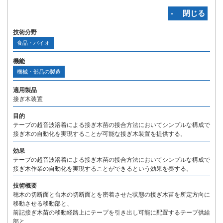
‐ 閉じる
技術分野
食品・バイオ
機能
機械・部品の製造
適用製品
接ぎ木装置
目的
テープの超音波溶着による接ぎ木苗の接合方法においてシンプルな構成で
接ぎ木の自動化を実現することが可能な接ぎ木装置を提供する。
効果
テープの超音波溶着による接ぎ木苗の接合方法においてシンプルな構成で
接ぎ木作業の自動化を実現することができるという効果を奏する。
技術概要
穂木の切断面と台木の切断面とを密着させた状態の接ぎ木苗を所定方向に
移動させる移動部と、
前記接ぎ木苗の移動経路上にテープを引き出し可能に配置するテープ供給
部と、