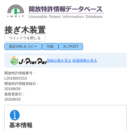
接ぎ木装置
ウインドウを閉じる
固定URLをコピー
印刷
XにPOST
登録公報を見る
経過情報を見る
開放特許情報番号：
L2019001510
開放特許情報登録日：
2019/8/28
最新更新日：
2020/9/18
基本情報