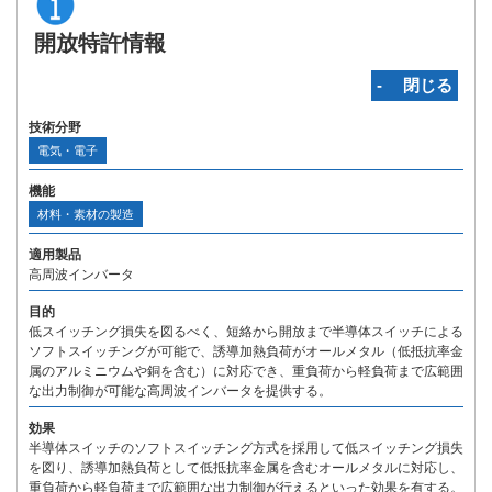
開放特許情報
‐ 閉じる
技術分野
電気・電子
機能
材料・素材の製造
適用製品
高周波インバータ
目的
低スイッチング損失を図るべく、短絡から開放まで半導体スイッチによる
ソフトスイッチングが可能で、誘導加熱負荷がオールメタル（低抵抗率金
属のアルミニウムや銅を含む）に対応でき、重負荷から軽負荷まで広範囲
な出力制御が可能な高周波インバータを提供する。
効果
半導体スイッチのソフトスイッチング方式を採用して低スイッチング損失
を図り、誘導加熱負荷として低抵抗率金属を含むオールメタルに対応し、
重負荷から軽負荷まで広範囲な出力制御が行えるといった効果を有する。