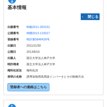
基本情報
‐ 閉じる
出願番号
特願2011-263151
公開番号
特開2013-115017
登録番号
特許第5846426号
出願日
2011/11/30
公開日
2013/6/10
出願人
国立大学法人神戸大学
特許権者
国立大学法人神戸大学
権利化状況
権利化済
発明の名称
誘導加熱用高周波インバータとその制御方法
登録者への連絡はこちら