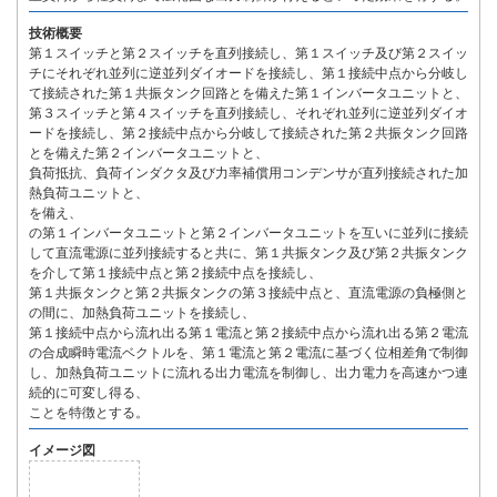
技術概要
第１スイッチと第２スイッチを直列接続し、第１スイッチ及び第２スイッ
チにそれぞれ並列に逆並列ダイオードを接続し、第１接続中点から分岐し
て接続された第１共振タンク回路とを備えた第１インバータユニットと、
第３スイッチと第４スイッチを直列接続し、それぞれ並列に逆並列ダイオ
ードを接続し、第２接続中点から分岐して接続された第２共振タンク回路
とを備えた第２インバータユニットと、
負荷抵抗、負荷インダクタ及び力率補償用コンデンサが直列接続された加
熱負荷ユニットと、
を備え、
の第１インバータユニットと第２インバータユニットを互いに並列に接続
して直流電源に並列接続すると共に、第１共振タンク及び第２共振タンク
を介して第１接続中点と第２接続中点を接続し、
第１共振タンクと第２共振タンクの第３接続中点と、直流電源の負極側と
の間に、加熱負荷ユニットを接続し、
第１接続中点から流れ出る第１電流と第２接続中点から流れ出る第２電流
の合成瞬時電流ベクトルを、第１電流と第２電流に基づく位相差角で制御
し、加熱負荷ユニットに流れる出力電流を制御し、出力電力を高速かつ連
続的に可変し得る、
ことを特徴とする。
イメージ図