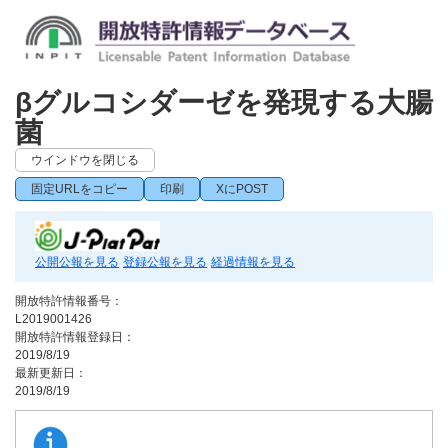
βグルコシダーゼを発現する大腸
菌
ウインドウを閉じる
固定URLをコピー
印刷
XにPOST
公開公報を見る
登録公報を見る
経過情報を見る
開放特許情報番号：
L2019001426
開放特許情報登録日：
2019/8/19
最新更新日：
2019/8/19