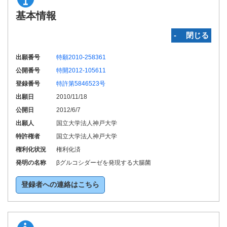
基本情報
‐ 閉じる
出願番号
特願2010-258361
公開番号
特開2012-105611
登録番号
特許第5846523号
出願日
2010/11/18
公開日
2012/6/7
出願人
国立大学法人神戸大学
特許権者
国立大学法人神戸大学
権利化状況
権利化済
発明の名称
βグルコシダーゼを発現する大腸菌
登録者への連絡はこちら