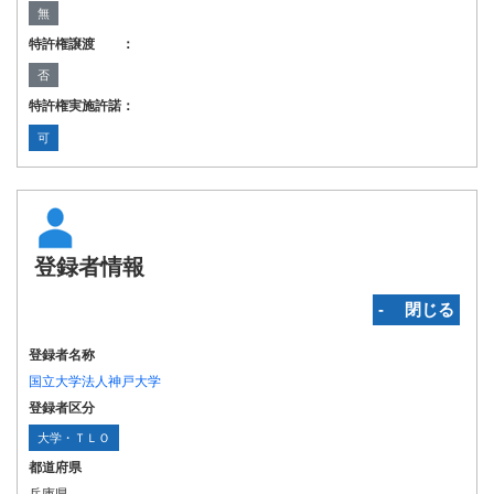
無
特許権譲渡 ：
否
特許権実施許諾：
可
登録者情報
‐ 閉じる
登録者名称
国立大学法人神戸大学
登録者区分
大学・ＴＬＯ
都道府県