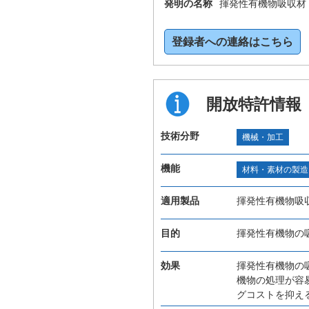
発明の名称
揮発性有機物吸収材
登録者への連絡はこちら
開放特許情報
技術分野
機械・加工
機能
材料・素材の製造
適用製品
揮発性有機物吸
目的
揮発性有機物の
効果
揮発性有機物の
機物の処理が容
グコストを抑え