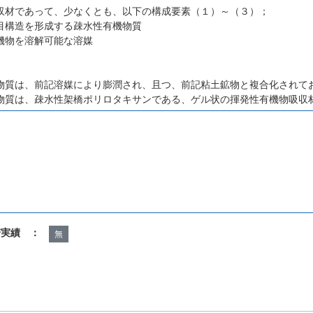
収材であって、少なくとも、以下の構成要素（１）～（３）；
目構造を形成する疎水性有機物質
機物を溶解可能な溶媒
物質は、前記溶媒により膨潤され、且つ、前記粘土鉱物と複合化されて
物質は、疎水性架橋ポリロタキサンである、ゲル状の揮発性有機物吸収
諾実績 ：
無