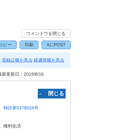
ウインドウを閉じる
コピー
印刷
XにPOST
る
登録公報を見る
経過情報を見る
最新更新日：
2019/8/16
‐ 閉じる
特許第5378024号
況
権利化済