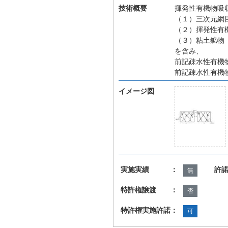
技術概要
揮発性有機物吸
（１）三次元網
（２）揮発性有
（３）粘土鉱物
を含み、
前記疎水性有機
前記疎水性有機
イメージ図
実施実績 ：
許
無
特許権譲渡 ：
否
特許権実施許諾：
可