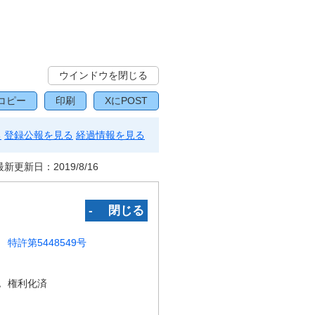
ウインドウを閉じる
コピー
印刷
XにPOST
る
登録公報を見る
経過情報を見る
最新更新日：
2019/8/16
‐ 閉じる
特許第5448549号
況
権利化済