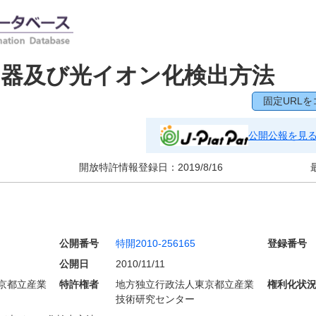
出器及び光イオン化検出方法
固定URLを
公開公報を見
開放特許情報登録日：
2019/8/16
公開番号
特開2010-256165
登録番号
公開日
2010/11/11
京都立産業
特許権者
地方独立行政法人東京都立産業
権利化状
技術研究センター