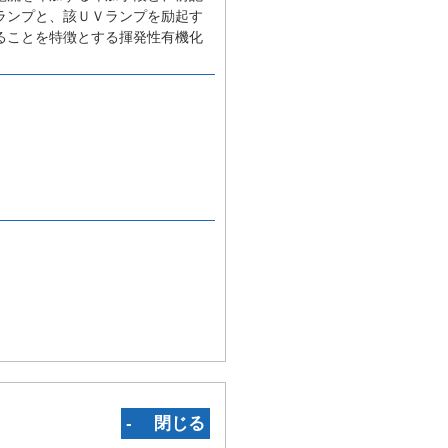
ランプと、該ＵＶランプを励起す
ることを特徴とする揮発性有機化
‐ 閉じる