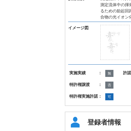
測定流体中の揮
るための励起回
合物の光イオン
イメージ図
実施実績 ：
許
無
特許権譲渡 ：
否
特許権実施許諾：
可
登録者情報