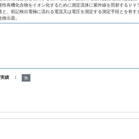
発性有機化合物をイオン化するために測定流体に紫外線を照射するＵＶ
路と、前記検出電極に流れる電流又は電圧を測定する測定手段とを有す
化検出器。
諾実績 ：
無