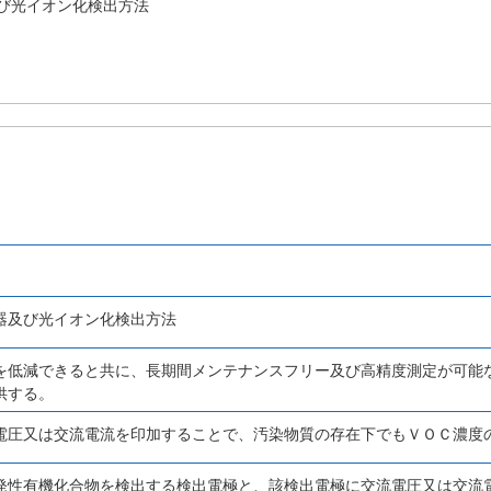
び光イオン化検出方法
器及び光イオン化検出方法
を低減できると共に、長期間メンテナンスフリー及び高精度測定が可能
供する。
電圧又は交流電流を印加することで、汚染物質の存在下でもＶＯＣ濃度
発性有機化合物を検出する検出電極と、該検出電極に交流電圧又は交流