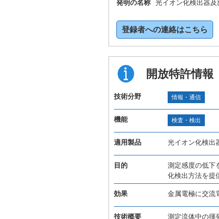
発明の名称
光イオン化検出器及
登録者への連絡はこちら
開放特許情報
技術分野
情報・通信
機能
検査・検出
適用製品
光イオン化検出
目的
測定感度の低下
化検出方法を提
効果
金属電極に交流
技術概要
測定流体中の揮