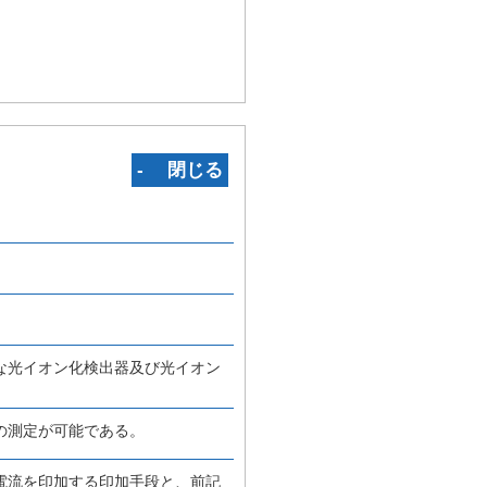
‐ 閉じる
な光イオン化検出器及び光イオン
の測定が可能である。
電流を印加する印加手段と、前記