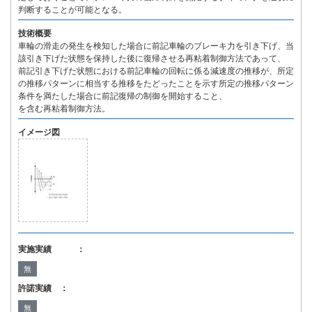
判断することが可能となる。
技術概要
車輪の滑走の発生を検知した場合に前記車輪のブレーキ力を引き下げ、当
該引き下げた状態を保持した後に復帰させる再粘着制御方法であって、
前記引き下げた状態における前記車輪の回転に係る減速度の推移が、所定
の推移パターンに相当する推移をたどったことを示す所定の推移パターン
条件を満たした場合に前記復帰の制御を開始すること、
を含む再粘着制御方法。
イメージ図
実施実績 ：
無
許諾実績 ：
無