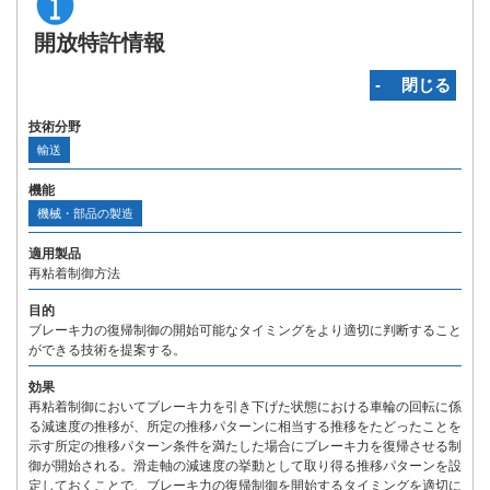
開放特許情報
‐ 閉じる
技術分野
輸送
機能
機械・部品の製造
適用製品
再粘着制御方法
目的
ブレーキ力の復帰制御の開始可能なタイミングをより適切に判断すること
ができる技術を提案する。
効果
再粘着制御においてブレーキ力を引き下げた状態における車輪の回転に係
る減速度の推移が、所定の推移パターンに相当する推移をたどったことを
示す所定の推移パターン条件を満たした場合にブレーキ力を復帰させる制
御が開始される。滑走軸の減速度の挙動として取り得る推移パターンを設
定しておくことで、ブレーキ力の復帰制御を開始するタイミングを適切に