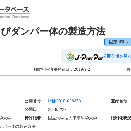
よびダンパー体の製造方法
固定URLを
公開公報を見
開放特許情報登録日：
2019/9/2
最
公開番号
特開2018-028373
登録番号
公開日
2018/2/22
学大学
特許権者
国立大学法人東京科学大学
権利化状
ンパー体の製造方法