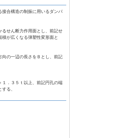
る接合構造の制振に用いるダンパ
かるせん断力作用面とし、前記せ
面積が広くなる弾塑性変形面と
方向の一辺の長さをＢとし、前記
＋１．３５ｔ以上、前記円孔の端
とする、