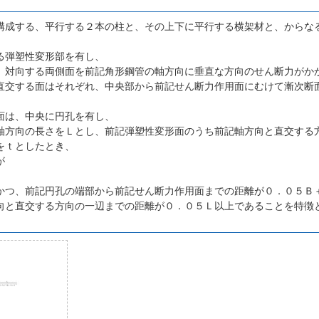
構成する、平行する２本の柱と、その上下に平行する横架材と、からな
る弾塑性変形部を有し、
、対向する両側面を前記角形鋼管の軸方向に垂直な方向のせん断力がか
直交する面はそれぞれ、中央部から前記せん断力作用面にむけて漸次断
面は、中央に円孔を有し、
軸方向の長さをＬとし、前記弾塑性変形面のうち前記軸方向と直交する
をｔとしたとき、
が
かつ、前記円孔の端部から前記せん断力作用面までの距離が０．０５Ｂ
向と直交する方向の一辺までの距離が０．０５Ｌ以上であることを特徴