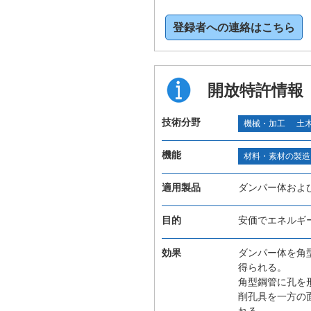
登録者への連絡はこちら
開放特許情報
技術分野
機械・加工
土
機能
材料・素材の製造
適用製品
ダンパー体およ
目的
安価でエネルギ
効果
ダンパー体を角
得られる。
角型鋼管に孔を
削孔具を一方の
れる。