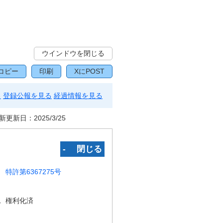
ウインドウを閉じる
コピー
印刷
XにPOST
る
登録公報を見る
経過情報を見る
新更新日：
2025/3/25
‐ 閉じる
特許第6367275号
況
権利化済