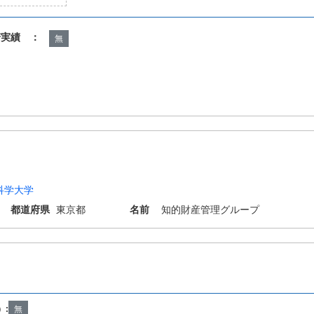
諾実績 ：
無
科学大学
都道府県
東京都
名前
知的財産管理グループ
15/02 F16F7/12