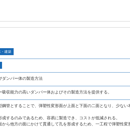
木・建築
びダンパー体の製造方法
ー吸収能力の高いダンパー体およびその製造方法を提供する。
型鋼管とすることで、弾塑性変形面が上面と下面の二面となり、少ない
形成するのみであるため、容易に製造でき、コストが低減される。
面から他方の面にかけて貫通して孔を形成するため、一工程で弾塑性変