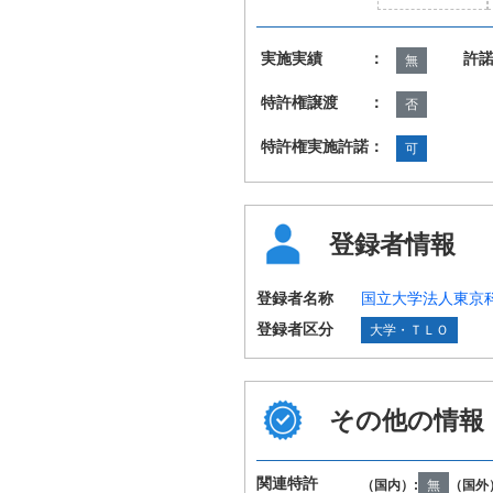
実施実績 ：
許
無
特許権譲渡 ：
否
特許権実施許諾：
可
登録者情報
登録者名称
国立大学法人東京
登録者区分
大学・ＴＬＯ
その他の情報
国際特許分類
E04H9/02 F16F