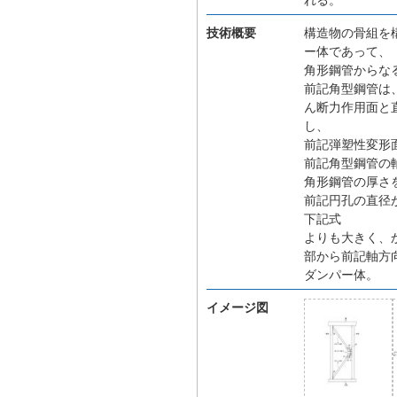
技術概要
構造物の骨組を
ー体であって、
角形鋼管からな
前記角型鋼管は
ん断力作用面と
し、
前記弾塑性変形
前記角型鋼管の
角形鋼管の厚さ
前記円孔の直径
下記式
よりも大きく、
部から前記軸方
ダンパー体。
イメージ図