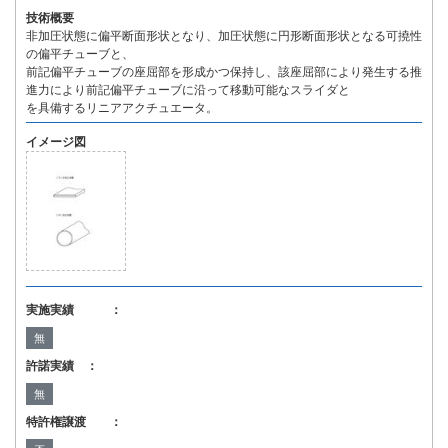
技術概要
非加圧状態に偏平断面形状となり、加圧状態に円形断面形状となる可撓性
の偏平チューブと、
前記偏平チューブの座屈部を形成かつ保持し、該座屈部により発生する推
進力により前記偏平チューブに沿って移動可能なスライダと
を具備するリニアアクチュエータ。
イメージ図
実施実績 ：
無
許諾実績 ：
無
特許権譲渡 ：