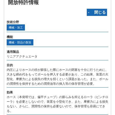
開放特許情報
‐ 閉じる
技術分野
機械・加工
機能
機械・部品の製造
適用製品
リニアアクチュエータ
目的
内圧によりホースの径が膨張した際にホースの閉塞を十分に行うために、
大きな締め代をもってボールを押入する必要があり、この結果、装置の大
型化、摩擦力による損失の増大を招くという課題があった。また、ボール
の潤滑性を保持するための潤滑油等の挿入等の保存管理が必要。
効果
ホース（本発明では、偏平チューブ）の膨らみを抑えるローラ（ピンチロ
ーラ）を必要としないので、装置を小型化でき、また、摩擦力による損失
もない。さらに、潤滑性の保持も必要ないので、保存管理も容易にでき
る。