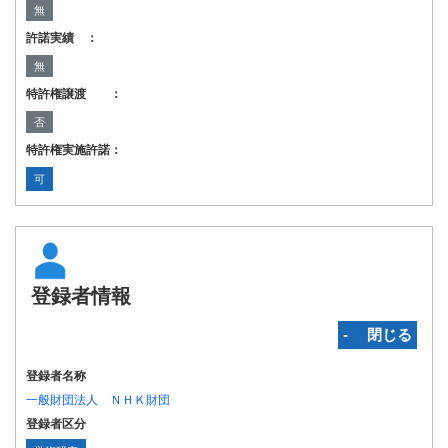
無
許諾実績 ：
無
特許権譲渡 ：
否
特許権実施許諾：
可
登録者情報
‐ 閉じる
登録者名称
一般財団法人 ＮＨＫ財団
登録者区分