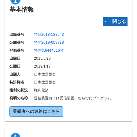
基本情報
‐ 閉じる
出願番号
特願2018-188543
公開番号
特開2019-009818
登録番号
特許第6444016号
出願日
2015/5/28
公開日
2019/1/17
出願人
日本放送協会
特許権者
日本放送協会
権利化状況
権利化済
発明の名称
送信装置および受信装置、ならびにプログラム
登録者への連絡はこちら