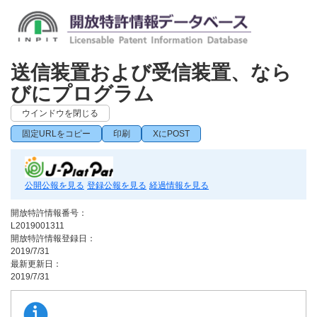
送信装置および受信装置、なら
びにプログラム
ウインドウを閉じる
固定URLをコピー
印刷
XにPOST
公開公報を見る
登録公報を見る
経過情報を見る
開放特許情報番号：
L2019001311
開放特許情報登録日：
2019/7/31
最新更新日：
2019/7/31