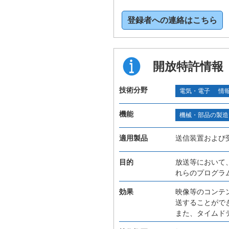
登録者への連絡はこちら
開放特許情報
技術分野
電気・電子
情
機能
機械・部品の製造
適用製品
送信装置および
目的
放送等において
れらのプログラ
効果
映像等のコンテ
送することがで
また、タイムド