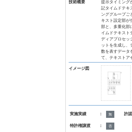
技術概要
提示タイミング
記タイムドテキ
ンググループご
キスト設定部が
部と、多重化部
イムドテキスト
ディアプロセッ
ットを生成し、
数を表すデータ
て、テキストア
イメージ図
実施実績 ：
許
無
特許権譲渡 ：
否