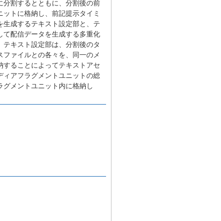
に分割するとともに、分割後の前
ニットに格納し、前記提示タイミ
を生成するテキスト設定部と、テ
して配信データを生成する多重化
、テキスト設定部は、分割後のタ
スファイルとの各々を、同一のメ
納することによってテキストアセ
ディアフラグメントユニットの総
ラグメントユニット内に格納し