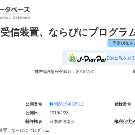
び受信装置、ならびにプログラ
固定URLを
公開公報を見
開放特許情報登録日：
2019/7/31
公開番号
特開2019-033512
登録番号
公開日
2019/2/28
特許権者
日本放送協会
権利化状
装置、ならびにプログラム