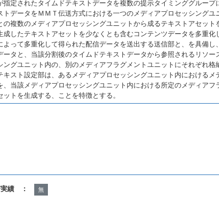
が指定されたタイムドテキストデータを複数の提示タイミンググループ
ストデータをＭＭＴ伝送方式における一つのメディアプロセッシングユ
との複数のメディアプロセッシングユニットから成るテキストアセット
生成したテキストアセットを少なくとも含むコンテンツデータを多重化
によって多重化して得られた配信データを送出する送信部と、を具備し
データと、当該分割後のタイムドテキストデータから参照されるリソー
シングユニット内の、別のメディアフラグメントユニットにそれぞれ格
テキスト設定部は、あるメディアプロセッシングユニット内におけるメ
を、当該メディアプロセッシングユニット内における所定のメディアフ
セットを生成する、ことを特徴とする。
諾実績 ：
無