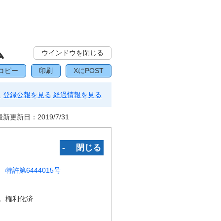
ム
ウインドウを閉じる
コピー
印刷
XにPOST
る
登録公報を見る
経過情報を見る
最新更新日：
2019/7/31
‐ 閉じる
特許第6444015号
況
権利化済