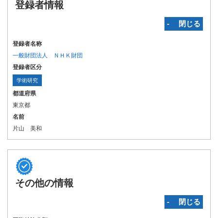
登録者情報
‐ 閉じる
登録者名称
一般財団法人 ＮＨＫ財団
登録者区分
学術研究
都道府県
東京都
名前
片山 美和
その他の情報
‐ 閉じる