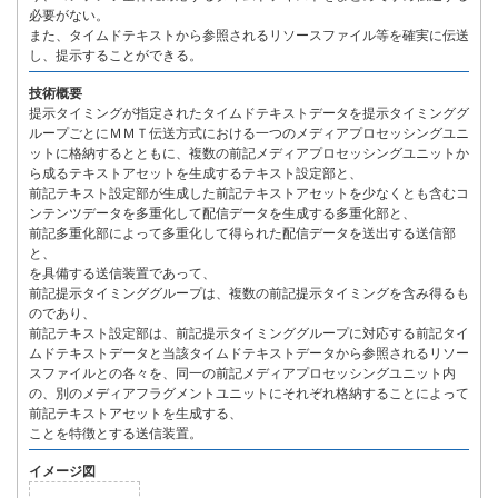
必要がない。
また、タイムドテキストから参照されるリソースファイル等を確実に伝送
し、提示することができる。
技術概要
提示タイミングが指定されたタイムドテキストデータを提示タイミンググ
ループごとにＭＭＴ伝送方式における一つのメディアプロセッシングユニ
ットに格納するとともに、複数の前記メディアプロセッシングユニットか
ら成るテキストアセットを生成するテキスト設定部と、
前記テキスト設定部が生成した前記テキストアセットを少なくとも含むコ
ンテンツデータを多重化して配信データを生成する多重化部と、
前記多重化部によって多重化して得られた配信データを送出する送信部
と、
を具備する送信装置であって、
前記提示タイミンググループは、複数の前記提示タイミングを含み得るも
のであり、
前記テキスト設定部は、前記提示タイミンググループに対応する前記タイ
ムドテキストデータと当該タイムドテキストデータから参照されるリソー
スファイルとの各々を、同一の前記メディアプロセッシングユニット内
の、別のメディアフラグメントユニットにそれぞれ格納することによって
前記テキストアセットを生成する、
ことを特徴とする送信装置。
イメージ図