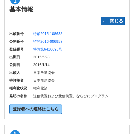
基本情報
‐ 閉じる
出願番号
特願2015-108638
公開番号
特開2016-006958
登録番号
特許第6416698号
出願日
2015/5/28
公開日
2016/1/14
出願人
日本放送協会
特許権者
日本放送協会
権利化状況
権利化済
発明の名称
送信装置および受信装置、ならびにプログラム
登録者への連絡はこちら