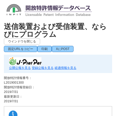
送信装置および受信装置、なら
びにプログラム
ウインドウを閉じる
固定URLをコピー
印刷
XにPOST
公開公報を見る
登録公報を見る
経過情報を見る
開放特許情報番号：
L2019001300
開放特許情報登録日：
2019/7/31
最新更新日：
2019/7/31