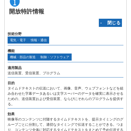
開放特許情報
‐ 閉じる
技術分野
電気・電子
情報・通信
機能
機械・部品の製造
制御・ソフトウェア
適用製品
送信装置、受信装置、プログラム
目的
タイムドテキストの伝送において、画像、音声、ウェブフォントなどを組
み合わせた字幕データあるいは文字スーパーのデータを確実に表示させる
ための、送信装置および受信装置、ならびにそれらのプログラムを提供す
る。
効果
映像等のコンテンツに付随するタイムドテキストを、提示タイミングのグ
ループごとに分割して、適切なタイミングで伝送することができる。つま
り、コンテンツ全体に対応するタイムドテキストをまとめて予め伝送する