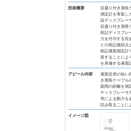
技術概要
目盛り付き測長
測定計を実装し
該ディスプレー
目盛り付き測長
前記ディスプレ
力を付与する目
との前記接続点
前記液面測定計
算することによ
を具備する液面
アピール内容
液面近傍の短い
き測長ケーブル
面間の距離を測
ディスプレーサ
等による動力を
読み取ることに
イメージ図