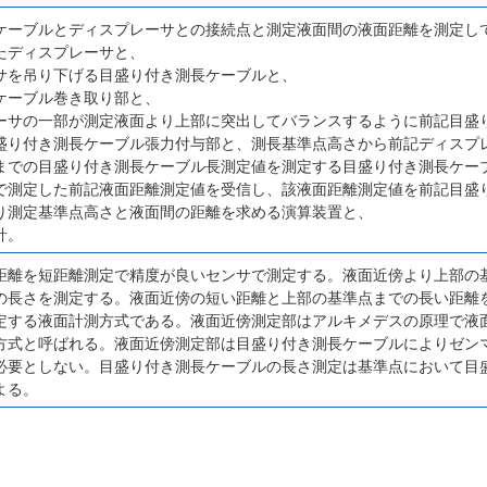
ケーブルとディスプレーサとの接続点と測定液面間の液面距離を測定し
たディスプレーサと、
サを吊り下げる目盛り付き測長ケーブルと、
ケーブル巻き取り部と、
ーサの一部が測定液面より上部に突出してバランスするように前記目盛
盛り付き測長ケーブル張力付与部と、測長基準点高さから前記ディスプ
までの目盛り付き測長ケーブル長測定値を測定する目盛り付き測長ケー
で測定した前記液面距離測定値を受信し、該液面距離測定値を前記目盛
り測定基準点高さと液面間の距離を求める演算装置と、
計。
距離を短距離測定で精度が良いセンサで測定する。液面近傍より上部の
の長さを測定する。液面近傍の短い距離と上部の基準点までの長い距離
定する液面計測方式である。液面近傍測定部はアルキメデスの原理で液
方式と呼ばれる。液面近傍測定部は目盛り付き測長ケーブルによりゼン
必要としない。目盛り付き測長ケーブルの長さ測定は基準点において目
よる。