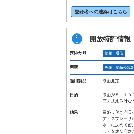
登録者への連絡はこちら
開放特許情報
技術分野
情報・通信
機能
機械・部品の製造
適用製品
液面測定
目的
液面が５～１０
圧力式水位計な
効果
目盛り付き測長
ディスプレーサ
水中に沈めて使
って安定な測定