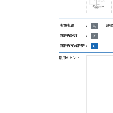
実施実績 ：
許
無
特許権譲渡 ：
否
特許権実施許諾：
可
活用のヒント