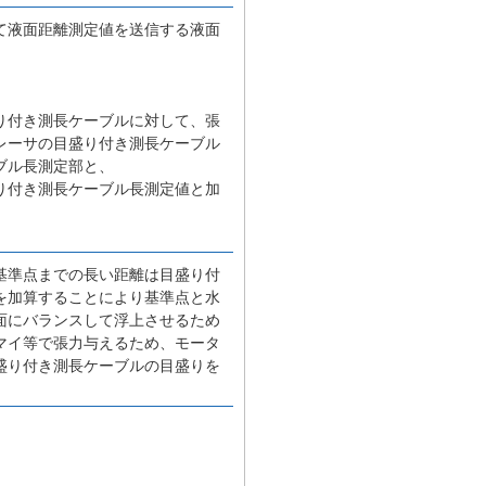
て液面距離測定値を送信する液面
り付き測長ケーブルに対して、張
レーサの目盛り付き測長ケーブル
ブル長測定部と、
り付き測長ケーブル長測定値と加
基準点までの長い距離は目盛り付
を加算することにより基準点と水
面にバランスして浮上させるため
マイ等で張力与えるため、モータ
盛り付き測長ケーブルの目盛りを