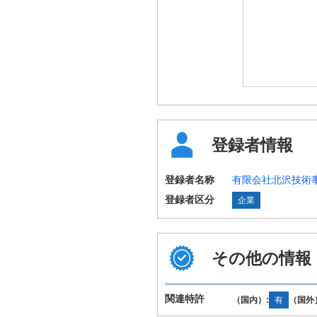
登録者情報
登録者名称
有限会社北沢技術
登録者区分
企業
その他の情報
国際特許分類
G01F23/60
（IPC第8版）