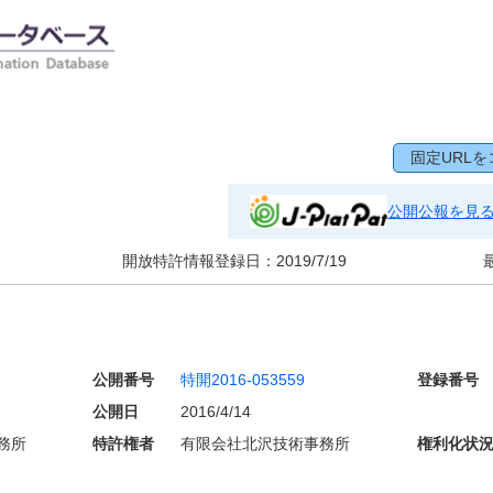
固定URLを
公開公報を見
開放特許情報登録日：
2019/7/19
公開番号
特開2016-053559
登録番号
公開日
2016/4/14
務所
特許権者
有限会社北沢技術事務所
権利化状