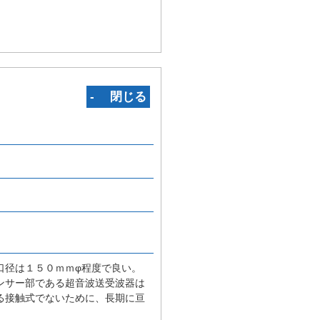
‐ 閉じる
口径は１５０ｍｍφ程度で良い。
ンサー部である超音波送受波器は
る接触式でないために、長期に亘