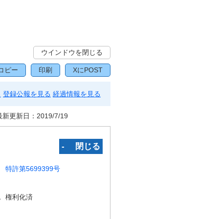
ウインドウを閉じる
コピー
印刷
XにPOST
る
登録公報を見る
経過情報を見る
最新更新日：
2019/7/19
‐ 閉じる
特許第5699399号
況
権利化済