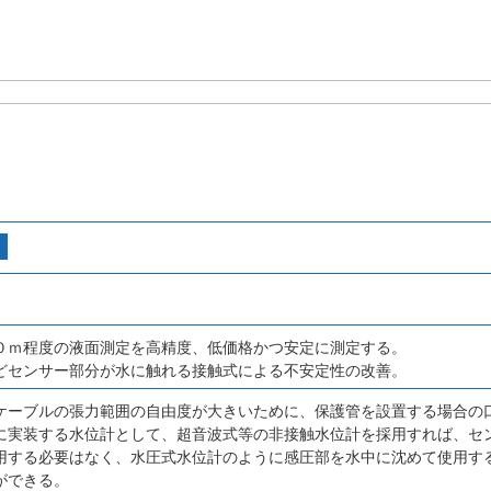
０ｍ程度の液面測定を高精度、低価格かつ安定に測定する。
どセンサー部分が水に触れる接触式による不安定性の改善。
ケーブルの張力範囲の自由度が大きいために、保護管を設置する場合の
に実装する水位計として、超音波式等の非接触水位計を採用すれば、セ
用する必要はなく、水圧式水位計のように感圧部を水中に沈めて使用す
ができる。