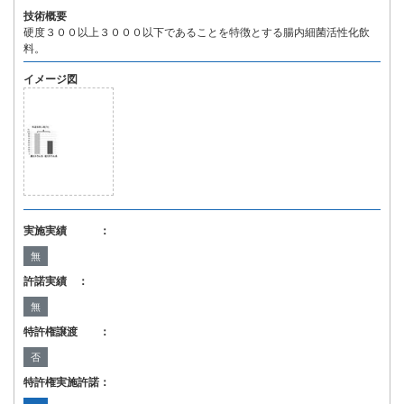
技術概要
硬度３００以上３０００以下であることを特徴とする腸内細菌活性化飲
料。
イメージ図
実施実績 ：
無
許諾実績 ：
無
特許権譲渡 ：
否
特許権実施許諾：