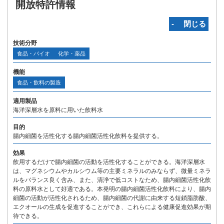
開放特許情報
‐ 閉じる
技術分野
食品・バイオ
化学・薬品
機能
食品・飲料の製造
適用製品
海洋深層水を原料に用いた飲料水
目的
腸内細菌を活性化する腸内細菌活性化飲料を提供する。
効果
飲用するだけで腸内細菌の活動を活性化することができる。海洋深層水
は、マグネシウムやカルシウム等の主要ミネラルのみならず、微量ミネラ
ルをバランス良く含み、また、清浄で低コストなため、腸内細菌活性化飲
料の原料水として好適である。本発明の腸内細菌活性化飲料により、腸内
細菌の活動が活性化されるため、腸内細菌の代謝に由来する短鎖脂肪酸、
エクオールの生成を促進することができ、これらによる健康促進効果が期
待できる。