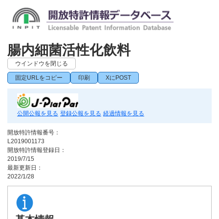
腸内細菌活性化飲料
ウインドウを閉じる
固定URLをコピー
印刷
XにPOST
公開公報を見る
登録公報を見る
経過情報を見る
開放特許情報番号：
L2019001173
開放特許情報登録日：
2019/7/15
最新更新日：
2022/1/28