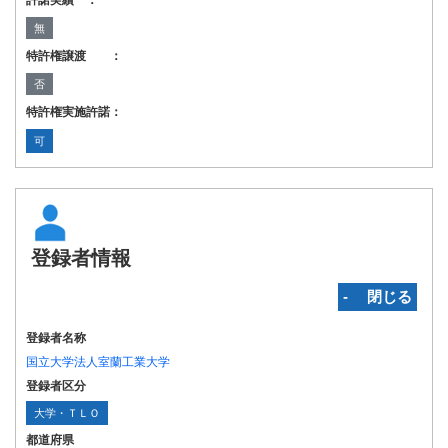
許諾実績 ：
無
特許権譲渡 ：
否
特許権実施許諾：
可
登録者情報
‐ 閉じる
登録者名称
国立大学法人室蘭工業大学
登録者区分
大学・ＴＬＯ
都道府県