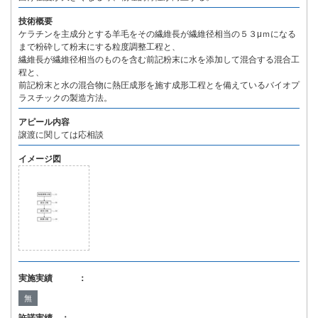
技術概要
ケラチンを主成分とする羊毛をその繊維長が繊維径相当の５３μｍになる
まで粉砕して粉末にする粒度調整工程と、
繊維長が繊維径相当のものを含む前記粉末に水を添加して混合する混合工
程と、
前記粉末と水の混合物に熱圧成形を施す成形工程とを備えているバイオプ
ラスチックの製造方法。
アピール内容
譲渡に関しては応相談
イメージ図
実施実績 ：
無