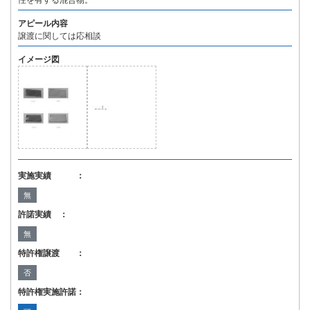
性を有する混合物。
アピール内容
譲渡に関しては応相談
イメージ図
実施実績 ：
無
許諾実績 ：
無
特許権譲渡 ：
否
特許権実施許諾：