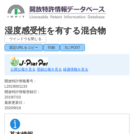
湿度感受性を有する混合物
ウインドウを閉じる
固定URLをコピー
印刷
XにPOST
公開公報を見る
登録公報を見る
経過情報を見る
開放特許情報番号：
L2019001133
開放特許情報登録日：
2019/7/10
最新更新日：
2020/9/18