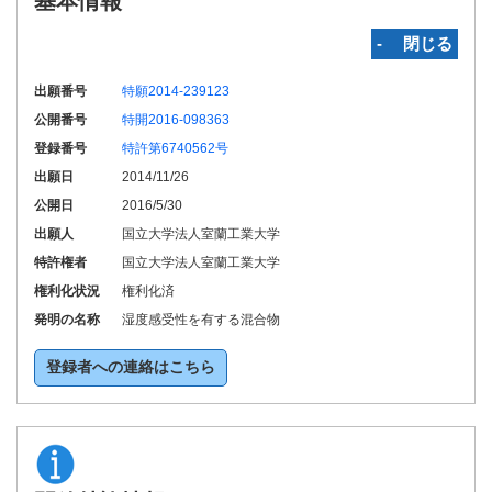
基本情報
‐ 閉じる
出願番号
特願2014-239123
公開番号
特開2016-098363
登録番号
特許第6740562号
出願日
2014/11/26
公開日
2016/5/30
出願人
国立大学法人室蘭工業大学
特許権者
国立大学法人室蘭工業大学
権利化状況
権利化済
発明の名称
湿度感受性を有する混合物
登録者への連絡はこちら