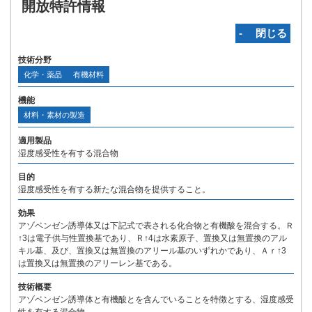
開放特許情報
‐ 閉じる
技術分野
化学・薬品
有機材料
機能
材料・素材の製造
適用製品
湿度感受性を有する混合物
目的
湿度感受性を有する新たな混合物を提供すること。
効果
アゾベンゼン誘導体又は下記式で表される化合物と有機酸を混合する。Ｒ
↑3は電子供与性置換基であり、Ｒ↑4は水素原子、置換又は無置換のアル
キル基、及び、置換又は無置換のアリール基のいずれかであり、Ａｒ↑3
は置換又は無置換のアリーレン基である。
技術概要
アゾベンゼン誘導体と有機酸とを含んでいることを特徴とする、湿度感受