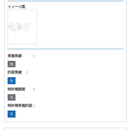
イメージ図
実施実績 ：
無
許諾実績 ：
有
特許権譲渡 ：
否
特許権実施許諾：
可