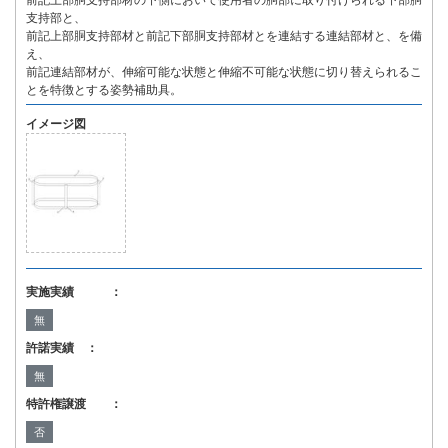
前記上部胴支持部材の下側において使用者の胴部に取り付けられる下部胴
支持部と、
前記上部胴支持部材と前記下部胴支持部材とを連結する連結部材と、を備
え、
前記連結部材が、伸縮可能な状態と伸縮不可能な状態に切り替えられるこ
とを特徴とする姿勢補助具。
イメージ図
実施実績 ：
無
許諾実績 ：
無
特許権譲渡 ：
否