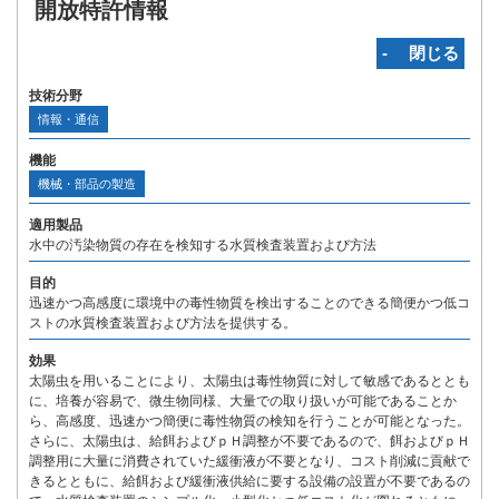
開放特許情報
‐ 閉じる
技術分野
情報・通信
機能
機械・部品の製造
適用製品
水中の汚染物質の存在を検知する水質検査装置および方法
目的
迅速かつ高感度に環境中の毒性物質を検出することのできる簡便かつ低コ
ストの水質検査装置および方法を提供する。
効果
太陽虫を用いることにより、太陽虫は毒性物質に対して敏感であるととも
に、培養が容易で、微生物同様、大量での取り扱いが可能であることか
ら、高感度、迅速かつ簡便に毒性物質の検知を行うことが可能となった。
さらに、太陽虫は、給餌およびｐＨ調整が不要であるので、餌およびｐＨ
調整用に大量に消費されていた緩衝液が不要となり、コスト削減に貢献で
きるとともに、給餌および緩衝液供給に要する設備の設置が不要であるの