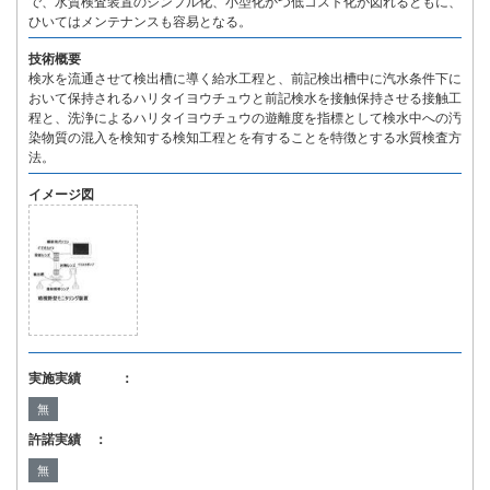
で、水質検査装置のシンプル化、小型化かつ低コスト化が図れるともに、
ひいてはメンテナンスも容易となる。
技術概要
検水を流通させて検出槽に導く給水工程と、前記検出槽中に汽水条件下に
おいて保持されるハリタイヨウチュウと前記検水を接触保持させる接触工
程と、洗浄によるハリタイヨウチュウの遊離度を指標として検水中への汚
染物質の混入を検知する検知工程とを有することを特徴とする水質検査方
法。
イメージ図
実施実績 ：
無
許諾実績 ：
無