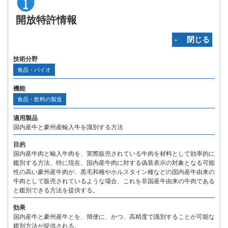
開放特許情報
‐ 閉じる
技術分野
食品・バイオ
機能
食品・飲料の製造
適用製品
国内産牛と豪州産輸入牛を識別する方法
目的
国内産牛肉と輸入牛肉を、実際販売されている牛肉を材料として効率的に
鑑別する方法、特に現在、国内産牛肉に対する偽装表示の対象となる可能
性の高い豪州産牛肉が、黒毛和種やホルスタイン種などの国内産牛由来の
牛肉として販売されているような場合、これを非国産牛由来の牛肉である
と鑑別できる方法を提供する。
効果
国内産牛と豪州産牛とを、簡便に、かつ、高精度で識別することが可能な
鑑別方法が提供される。