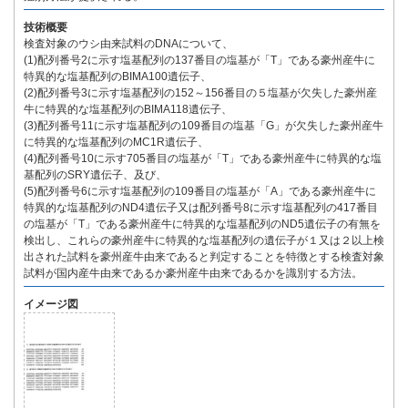
技術概要
検査対象のウシ由来試料のDNAについて、
(1)配列番号2に示す塩基配列の137番目の塩基が「T」である豪州産牛に
特異的な塩基配列のBIMA100遺伝子、
(2)配列番号3に示す塩基配列の152～156番目の５塩基が欠失した豪州産
牛に特異的な塩基配列のBIMA118遺伝子、
(3)配列番号11に示す塩基配列の109番目の塩基「G」が欠失した豪州産牛
に特異的な塩基配列のMC1R遺伝子、
(4)配列番号10に示す705番目の塩基が「T」である豪州産牛に特異的な塩
基配列のSRY遺伝子、及び、
(5)配列番号6に示す塩基配列の109番目の塩基が「A」である豪州産牛に
特異的な塩基配列のND4遺伝子又は配列番号8に示す塩基配列の417番目
の塩基が「T」である豪州産牛に特異的な塩基配列のND5遺伝子の有無を
検出し、これらの豪州産牛に特異的な塩基配列の遺伝子が１又は２以上検
出された試料を豪州産牛由来であると判定することを特徴とする検査対象
試料が国内産牛由来であるか豪州産牛由来であるかを識別する方法。
イメージ図