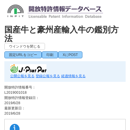
国産牛と豪州産輸入牛の鑑別方
法
ウインドウを閉じる
固定URLをコピー
印刷
XにPOST
公開公報を見る
登録公報を見る
経過情報を見る
開放特許情報番号：
L2019001018
開放特許情報登録日：
2019/6/28
最新更新日：
2019/6/28