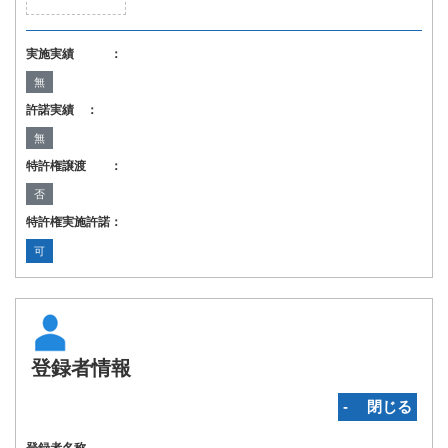
実施実績 ：
無
許諾実績 ：
無
特許権譲渡 ：
否
特許権実施許諾：
可
登録者情報
‐ 閉じる