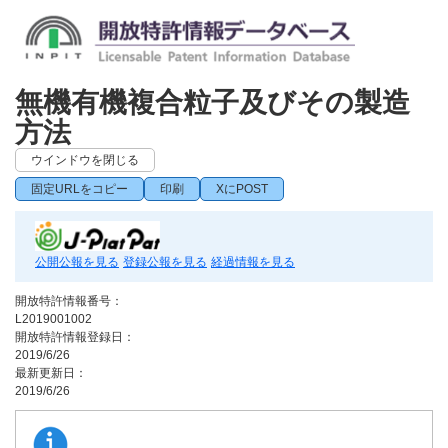
無機有機複合粒子及びその製造
方法
ウインドウを閉じる
固定URLをコピー
印刷
XにPOST
公開公報を見る
登録公報を見る
経過情報を見る
開放特許情報番号：
L2019001002
開放特許情報登録日：
2019/6/26
最新更新日：
2019/6/26