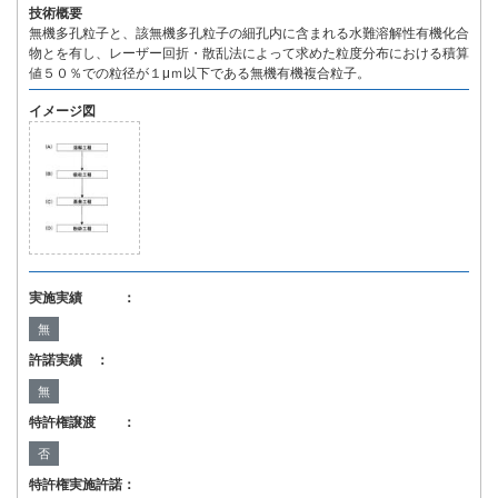
技術概要
無機多孔粒子と、該無機多孔粒子の細孔内に含まれる水難溶解性有機化合
物とを有し、レーザー回折・散乱法によって求めた粒度分布における積算
値５０％での粒径が１μｍ以下である無機有機複合粒子。
イメージ図
実施実績 ：
無
許諾実績 ：
無
特許権譲渡 ：
否
特許権実施許諾：